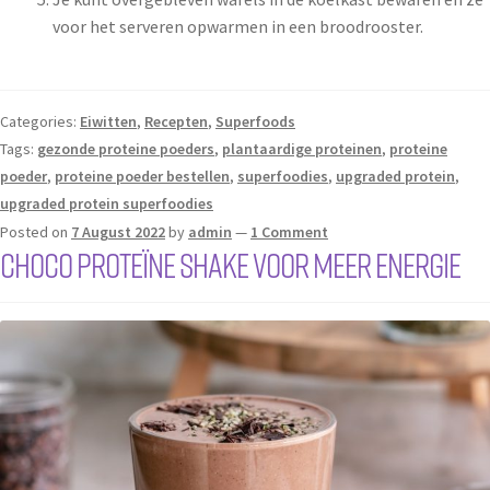
voor het serveren opwarmen in een broodrooster.
Categories:
Eiwitten
,
Recepten
,
Superfoods
Tags:
gezonde proteine poeders
,
plantaardige proteinen
,
proteine
poeder
,
proteine poeder bestellen
,
superfoodies
,
upgraded protein
,
upgraded protein superfoodies
Posted on
7 August 2022
by
admin
—
1 Comment
Choco proteïne shake voor meer energie