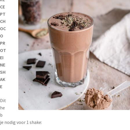
CE
PT
CH
OC
O
PR
OT
EI
NE
SH
AK
E
Dit
he
b
je nodig voor 1 shake: