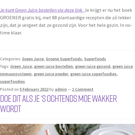
Je kunt Green Juice bestellen via deze link.
Je krijgt er nu het boek
GROENER gratis bij, met 88 plantaardige recepten die zó lekker
zijn, dat je vergeet dat ze gezond zijn. Voor het hele gezin. In no-
time klaar.
Categories:
Green Juice
,
Groene Superfoods
,
Superfoods
Tags:
Green Juice
,
green juice bestellen
,
green juice gezond
,
green juice
immuunsysteem
,
green juice poeder
,
green juice superfoodies
,
superfoodies
Posted on
5 February 2022
by
admin
—
1 Comment
Doe dit als je ‘s ochtends moe wakker
wordt