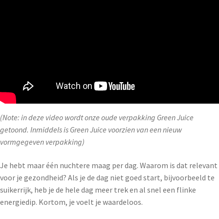
(Note: in deze video wordt onze oude verpakking Green Juice
getoond. Inmiddels is Green Juice voorzien van een nieuw
vormgegeven verpakking)
Je hebt maar één nuchtere maag per dag. Waarom is dat relevant
voor je gezondheid? Als je de dag niet goed start, bijvoorbeeld te
suikerrijk, heb je de hele dag meer trek en al snel een flinke
energiedip. Kortom, je voelt je waardeloos.