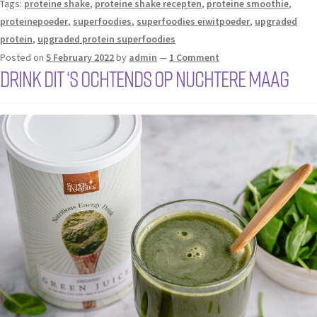
Tags:
proteine shake
,
proteine shake recepten
,
proteine smoothie
,
proteinepoeder
,
superfoodies
,
superfoodies eiwitpoeder
,
upgraded
protein
,
upgraded protein superfoodies
Posted on
5 February 2022
by
admin
—
1 Comment
Drink dit ‘s ochtends op nuchtere maag