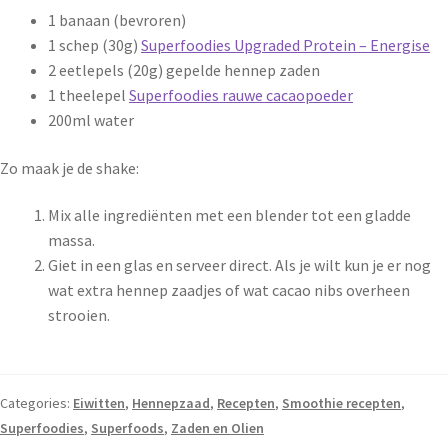
1 banaan (bevroren)
1 schep (30g)
Superfoodies Upgraded Protein – Energise
2 eetlepels (20g) gepelde hennep zaden
1 theelepel
Superfoodies rauwe cacaopoeder
200ml water
Zo maak je de shake:
Mix alle ingrediënten met een blender tot een gladde
massa.
Giet in een glas en serveer direct. Als je wilt kun je er nog
wat extra hennep zaadjes of wat cacao nibs overheen
strooien.
Categories:
Eiwitten
,
Hennepzaad
,
Recepten
,
Smoothie recepten
,
Superfoodies
,
Superfoods
,
Zaden en Olien