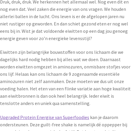
Druk, druk, druk. We herkennen het allemaal wel. Nog even dit en
nog even dat. Veel zaken die energie van ons vragen. We houden
allerlei ballen in de lucht. Ons leven is er de afgelopen jaren nu
niet rustiger op geworden. En dan schiet gezond eten er nog wel
eens bij in. Wist je dat voldoende eiwitten op een dag jou genoeg
energie geven voor zo’n energieke levensstijl?
Eiwitten zijn belangrijke bouwstoffen voor ons lichaam die we
dagelijks hard nodig hebben bij alles wat we doen. Daarnaast
worden eiwitten omgezet in aminozuren, onmisbare stofjes voor
ons lijf. Helaas kan ons lichaam de 9 zogenaamde essentiële
aminozuren niet zelf aanmaken. Deze moeten we dus uit onze
voeding halen. Het eten van een flinke variatie aan hoge kwaliteit
aan eiwitbronnen is dan ook heel belangrijk. Ieder eiwit is
tenslotte anders en uniek qua samenstelling.
Up
graded Protein Energise van Supe
rfoodies
kan je daarom
ondersteunen. Deze guilt-free shake is namelijk dé oppepper bij