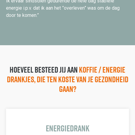
Ik ervaar sindsdien gedurende de hele dag stabiele
energie i.p.v. dat ik aan het ”overleven” was om de dag
door te komen.”
Hoeveel besteed jij aan
koffie / energie
drankjes, die ten koste van je gezondheid
gaan?
Energiedrank