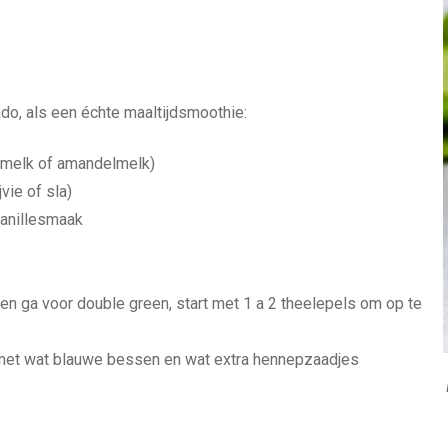
do, als een échte maaltijdsmoothie:
ermelk of amandelmelk)
vie of sla)
vanillesmaak
 en ga voor double green, start met 1 a 2 theelepels om op te
n met wat blauwe bessen en wat extra hennepzaadjes