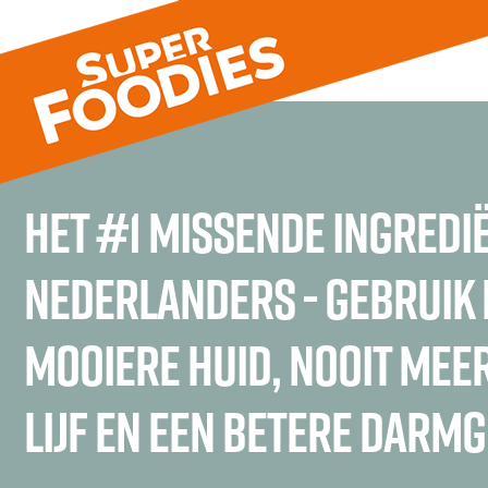
Het #1 missende ingredi
Nederlanders - gebruik 
mooiere huid, nooit meer
lijf en een betere darm