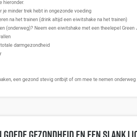
e hieronder.
r je minder trek hebt in ongezonde voeding
en na het trainen (drink altijd een eiwitshake na het trainen)
te eten (onderweg)? Neem een eiwitshake met een theelepel Green 
vallen
n totale darmgezondheid
r
maken, een gezond stevig ontbijt of om mee te nemen onderweg
 goede gezondheid en een slank lic