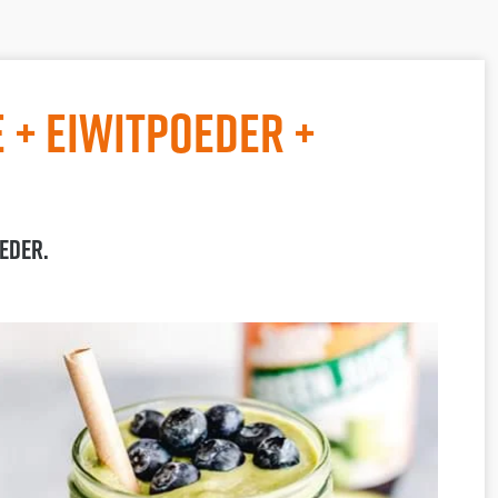
e + Eiwitpoeder +
oeder.