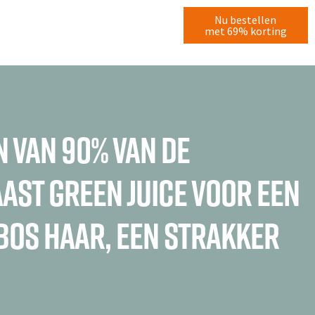
Nu bestellen
met 69% korting
n van 90% van de
ast Green Juice voor een
 bos haar, een strakker