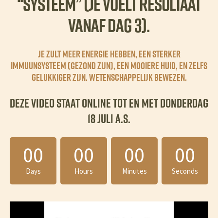
“SYSTEEM” (je voelt resultaat
vanaf dag 3).
Je zult meer Energie hebben, een Sterker
immuunsysteem (Gezond zijn), een Mooiere huid, en zelfs
Gelukkiger zijn. Wetenschappelijk bewezen.
Deze video staat online tot en met donderdag
18 juli a.s.
00
00
00
00
Days
Hours
Minutes
Seconds