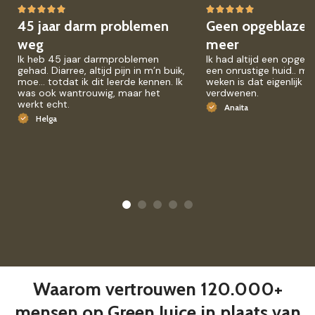
45 jaar darm problemen
Geen opgeblazen
weg
meer
Ik heb 45 jaar darmproblemen
Ik had altijd een opgeb
gehad. Diarree, altijd pijn in m’n buik,
een onrustige huid.. ma
moe… totdat ik dit leerde kennen. Ik
weken is dat eigenlijk h
was ook wantrouwig, maar het
verdwenen.
werkt echt.
Anaita
Helga
Waarom vertrouwen 120.000+
mensen op Green Juice in plaats van