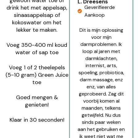
gewoon water toe of
L. Dreesens
Geverifieerde
drink het met appelsap,
sinaasappelsap of
Aankoop
kokoswater om het
lekker te maken.
Dit is mijn oplossing
voor mijn
darmproblemen. Ik
Voeg 350-400 ml koud
loop al jaren met
water of sap toe
darmklachten,
internist, arts,
Voeg 1 of 2 theelepels
spoeling, probiotica,
(5-10 gram) Green Juice
darm massage, enz
toe
enz, van alles
geprobeerd. Zag dit
Goed mengen &
voorbij komen al
genieten!
maanden, telkens
getwijfeld. Nu dus
Klaar in 30 seconden!
sinds paar weken
aan het gebruiken en
ik weet niet wat me