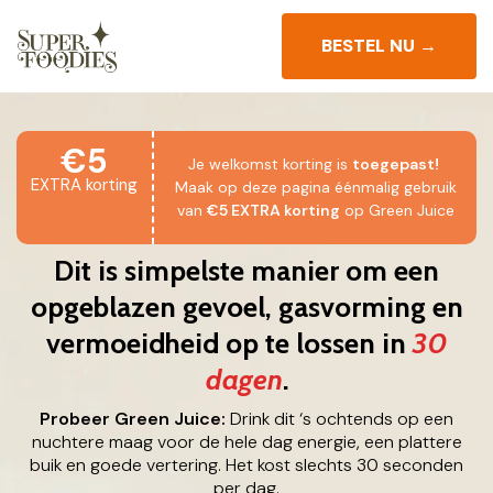
BESTEL NU →
€5
Je welkomst korting is
toegepast!
EXTRA korting
Maak op deze pagina éénmalig gebruik
van
€5 EXTRA korting
op Green Juice
Dit is simpelste manier om een
opgeblazen gevoel, gasvorming en
vermoeidheid op te lossen in
30
dagen
.
Probeer Green Juice:
Drink dit ‘s ochtends op een
nuchtere maag voor de hele dag energie, een plattere
buik en goede vertering. Het kost slechts 30 seconden
per dag.