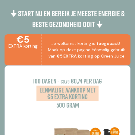
🠋 START NU EN BEREIK JE MEESTE ENERGIE &
BESTE GEZONDHEID OOIT 🠋
€5
Je welkomst korting is
toegepast!
EXTRA korting
Maak op deze pagina éénmalig gebruik
van
€5 EXTRA korting
op Green Juice
100 dagen -
€0,74 per dag
€0,79
Eenmalige aankoop met
€5 extra korting
500 gram