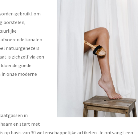
e worden gebruikt om
og borstelen,
uurlijke
e afvoerende kanalen
Veel natuurgenezers
at is zichzelf via een
 voldoende goede
jn in onze moderne
tlaatgassen in
chaam en start met
s op basis van 30 wetenschappelijke artikelen. Je ontvangt een