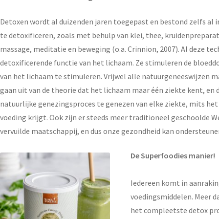
Detoxen wordt al duizenden jaren toegepast en bestond zelfs al in
te detoxificeren, zoals met behulp van klei, thee, kruidenprepara
massage, meditatie en beweging (o.a. Crinnion, 2007). Al deze tec
detoxificerende functie van het lichaam. Ze stimuleren de bloed
van het lichaam te stimuleren. Vrijwel alle natuurgeneeswijzen m
gaan uit van de theorie dat het lichaam maar één ziekte kent, en di
natuurlijke genezingsproces te genezen van elke ziekte, mits het l
voeding krijgt. Ook zijn er steeds meer traditioneel geschoolde We
vervuilde maatschappij, en dus onze gezondheid kan ondersteune
De Superfoodies manier!
Iedereen komt in aanraking
voedingsmiddelen. Meer d
het compleetste detox pro