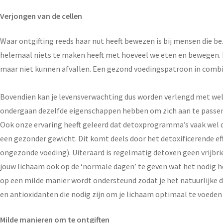
Verjongen van de cellen
Waar ontgifting reeds haar nut heeft bewezen is bij mensen die b
helemaal niets te maken heeft met hoeveel we eten en bewegen. Hi
maar niet kunnen afvallen. Een gezond voedingspatroon in combi
Bovendien kan je levensverwachting dus worden verlengd met wel 
ondergaan dezelfde eigenschappen hebben om zich aan te passen e
Ook onze ervaring heeft geleerd dat detoxprogramma’s vaak wel de
een gezonder gewicht. Dit komt deels door het detoxificerende ef
ongezonde voeding). Uiteraard is regelmatig detoxen geen vrijbri
jouw lichaam ook op de ‘normale dagen’ te geven wat het nodig he
op een milde manier wordt ondersteund zodat je het natuurlijke de
en antioxidanten die nodig zijn om je lichaam optimaal te voeden
Milde manieren om te ontgiften