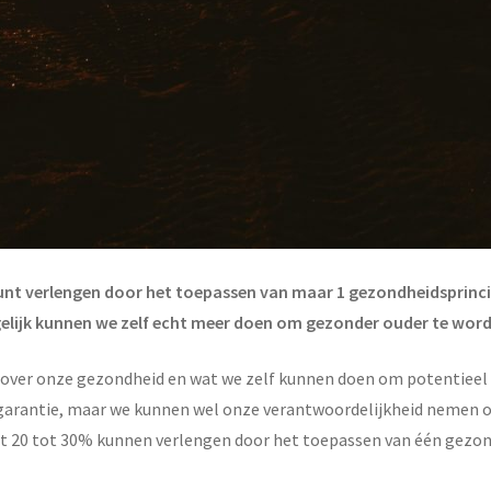
unt verlengen door het toepassen van maar 1 gezondheidsprincip
elijk kunnen we zelf echt meer doen om gezonder ouder te worden.
ver onze gezondheid en wat we zelf kunnen doen om potentieel ge
n garantie, maar we kunnen wel onze verantwoordelijkheid nemen 
t 20 tot 30% kunnen verlengen door het toepassen van één gezondh