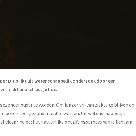
e? Dit blijkt uit wetenschappelijk onderzoek door een
 In dit artikel lees je hoe.
zonder ouder te worden. Om langer vrij van ziekte te blijven en
om potentieel gezonder oud te worden. Uit wetenschappelijk
eidsprincipe; het natuurlijke ontgiftingsproces van je lichaam