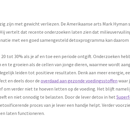
ezig zijn met gewicht verliezen. De Amerikaanse arts Mark Hyman s
j vertelt dat recente onderzoeken laten zien dat milieuvervuilin
natie met een goed samengesteld detoxprogramma kan daarom heel
20 tot 30% als je af en toe een periode ontgift. Onderzoeken he
n te groeien als de cellen van jonge dieren, waarmee wordt aange
gelijk leiden tot positieve resultaten. Denk aan meer energie, ee
fect en deels door de
overdaad aan gezonde voedingsstoffen
waar j
ef om verder niet te hoeven letten op de voeding. Het blijft name
eft en niet onnodig te belasten. Door de lever detox in het
Superf
toxificerende proces van je lever een handje helpt. Verder voorzi
 en laten functioneren.