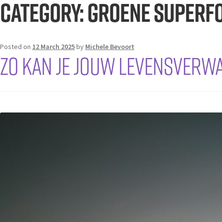
Category:
Groene Superf
Posted on
12 March 2025
by
Michele Bevoort
Zo kan je jouw levensverw