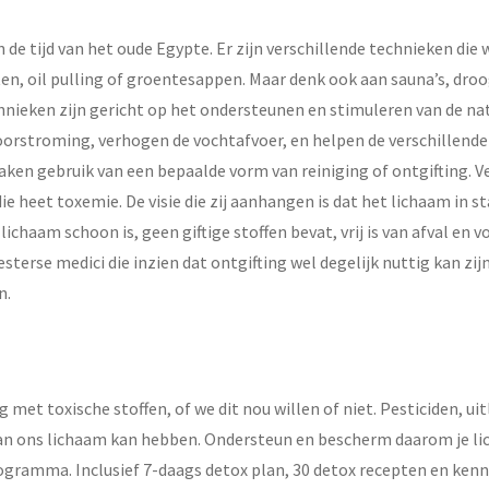
 de tijd van het oude Egypte. Er zijn verschillende technieken di
ten, oil pulling of groentesappen. Maar denk ook aan sauna’s, dro
hnieken zijn gericht op het ondersteunen en stimuleren van de nat
doorstroming, verhogen de vochtafvoer, en helpen de verschillend
aken gebruik van een bepaalde vorm van reiniging of ontgifting. 
e heet toxemie. De visie die zij aanhangen is dat het lichaam in sta
ichaam schoon is, geen giftige stoffen bevat, vrij is van afval en
sterse medici die inzien dat ontgifting wel degelijk nuttig kan zi
n.
 met toxische stoffen, of we dit nou willen of niet. Pesticiden, ui
an ons lichaam kan hebben. Ondersteun en bescherm daarom je li
gramma. Inclusief 7-daags detox plan, 30 detox recepten en kenni