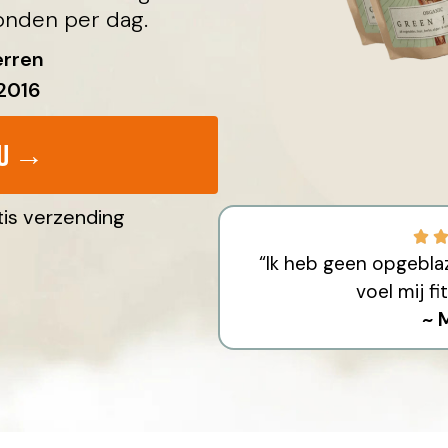
conden per dag.
erren
2016
Nu →
tis verzending
“Ik heb geen opgeblaz
voel mij fi
~ 