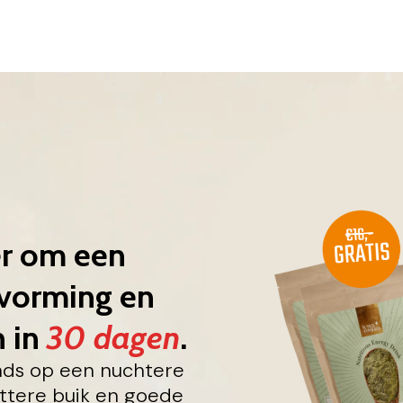
er om een
svorming en
n in
30 dagen
.
ends op een nuchtere
attere buik en goede