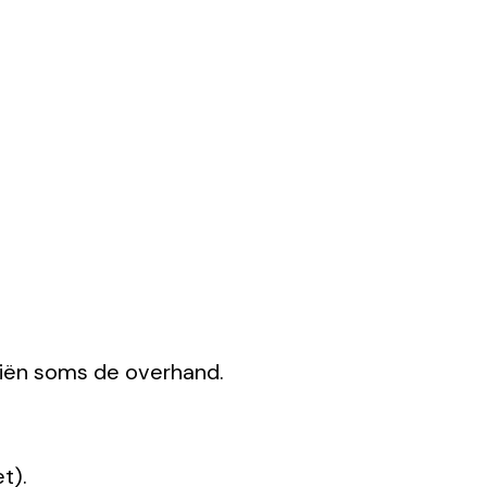
riën soms de overhand.
t).