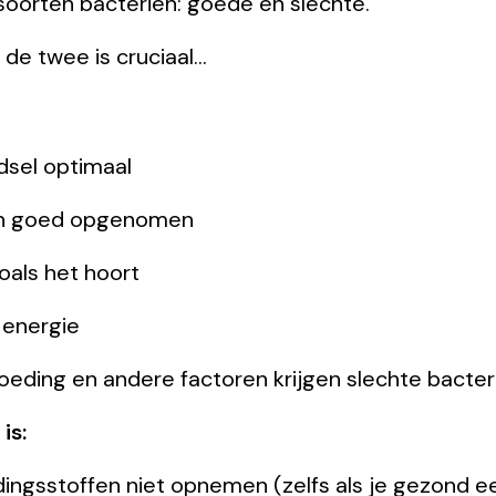
 soorten bacteriën: goede en slechte.
de twee is cruciaal…
sel optimaal
en goed opgenomen
oals het hoort
 energie
voeding en andere factoren krijgen slechte bacte
is:
ngsstoffen niet opnemen (zelfs als je gezond ee