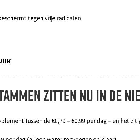
beschermt tegen vrije radicalen
BUIK
stammen zitten nu in de ni
pplement tussen de €0,79 – €0,99 per dag – en het zit
79 per dag (alleen water toevoegen en klaar):