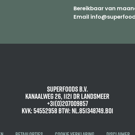
Bereikbaar van maand
Email info@superfood
Superfoods B.V.
Kanaalweg 26, 1121 DR Landsmeer
+31(0)207009857
KvK: 54552958 BTW: NL.851348749.B01
en
Betaalopties
Cookie verklaring
Disclaimer