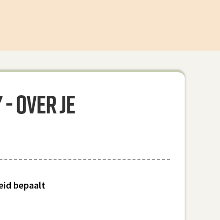
- over je
eid bepaalt