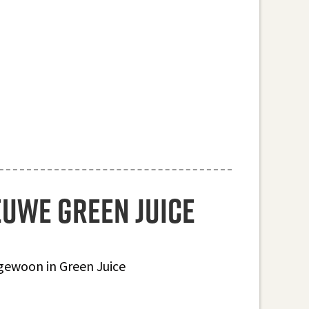
euwe green juice
 gewoon in Green Juice