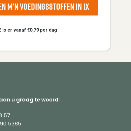
en m'n voedingsstoffen in 1x
is er vanaf €0,79 per dag
taan u graag te woord:
8 57
790 5385