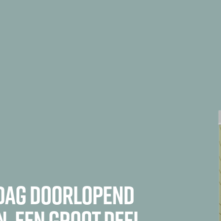
 dag doorlopend
n, een groot deel