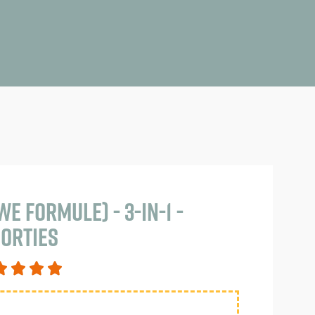
e formule) - 3-in-1 -
porties



