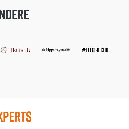
andere
xperts