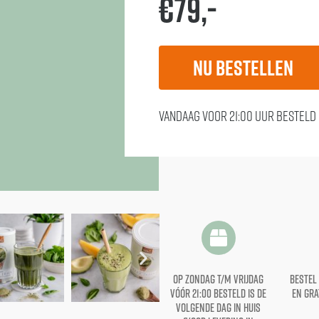
€79,-
Nu bestellen
Vandaag voor 21:00 uur besteld 
op zondag t/m vrijdag
bestel
vóór 21:00 besteld is de
en gra
volgende dag in huis