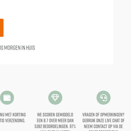
is morgen in huis
 nu met korting
we scoren gemiddeld
vragen of opmerkingen?
tis verzending.
een 8.7 over meer dan
gebruik onze live chat of
5392 beoordelingen. 97%
neem contact op via de