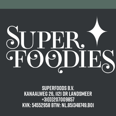
Superfoods B.V.
Kanaalweg 26, 1121 DR Landsmeer
+31(0)207009857
KvK: 54552958 BTW: NL.851348749.B01