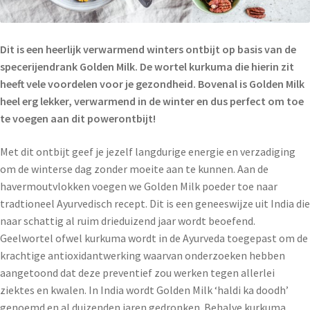
Dit is een heerlijk verwarmend winters ontbijt op basis van de
specerijendrank Golden Milk. De wortel kurkuma die hierin zit
heeft vele voordelen voor je gezondheid. Bovenal is Golden Milk
heel erg lekker, verwarmend in de winter en dus perfect om toe
te voegen aan dit powerontbijt!
Met dit ontbijt geef je jezelf langdurige energie en verzadiging
om de winterse dag zonder moeite aan te kunnen. Aan de
havermoutvlokken voegen we Golden Milk poeder toe naar
tradtioneel Ayurvedisch recept. Dit is een geneeswijze uit India die
naar schattig al ruim drieduizend jaar wordt beoefend.
Geelwortel ofwel kurkuma wordt in de Ayurveda toegepast om de
krachtige antioxidantwerking waarvan onderzoeken hebben
aangetoond dat deze preventief zou werken tegen allerlei
ziektes en kwalen. In India wordt Golden Milk ‘haldi ka doodh’
genoemd en al duizenden jaren gedronken. Behalve kurkuma