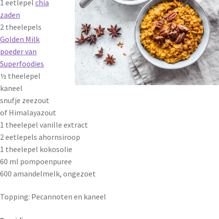
1 eetlepel
chia
zaden
2 theelepels
Golden Milk
poeder van
Superfoodies
½ theelepel
kaneel
snufje zeezout
of Himalayazout
1 theelepel vanille extract
2 eetlepels ahornsiroop
1 theelepel kokosolie
60 ml pompoenpuree
600 amandelmelk, ongezoet
Topping: Pecannoten en kaneel