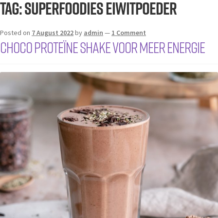
Tag:
superfoodies eiwitpoeder
Posted on
7 August 2022
by
admin
—
1 Comment
Choco proteïne shake voor meer energie