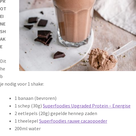
PR
OT
EI
NE
SH
AK
E
Dit
he
b
je nodig voor 1 shake:
1 banaan (bevroren)
1 schep (30g)
Superfoodies Upgraded Protein – Energise
2 eetlepels (20g) gepelde hennep zaden
1 theelepel
Superfoodies rauwe cacaopoeder
200ml water