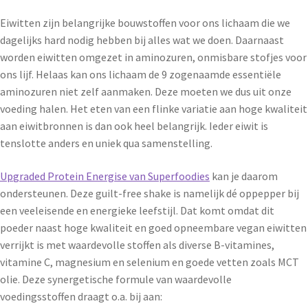
Eiwitten zijn belangrijke bouwstoffen voor ons lichaam die we
dagelijks hard nodig hebben bij alles wat we doen. Daarnaast
worden eiwitten omgezet in aminozuren, onmisbare stofjes voor
ons lijf. Helaas kan ons lichaam de 9 zogenaamde essentiële
aminozuren niet zelf aanmaken. Deze moeten we dus uit onze
voeding halen. Het eten van een flinke variatie aan hoge kwaliteit
aan eiwitbronnen is dan ook heel belangrijk. Ieder eiwit is
tenslotte anders en uniek qua samenstelling.
Up
graded Protein Energise van Supe
rfoodies
kan je daarom
ondersteunen. Deze guilt-free shake is namelijk dé oppepper bij
een veeleisende en energieke leefstijl. Dat komt omdat dit
poeder naast hoge kwaliteit en goed opneembare vegan eiwitten
verrijkt is met waardevolle stoffen als diverse B-vitamines,
vitamine C, magnesium en selenium en goede vetten zoals MCT
olie. Deze synergetische formule van waardevolle
voedingsstoffen draagt o.a. bij aan: