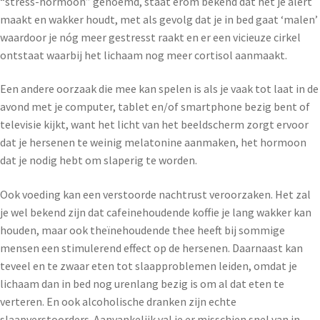
“stress-hormoon” genoemd, staat erom bekend dat het je alert
maakt en wakker houdt, met als gevolg dat je in bed gaat ‘malen’
waardoor je nóg meer gestresst raakt en er een vicieuze cirkel
ontstaat waarbij het lichaam nog meer cortisol aanmaakt.
Een andere oorzaak die mee kan spelen is als je vaak tot laat in de
avond met je computer, tablet en/of smartphone bezig bent of
televisie kijkt, want het licht van het beeldscherm zorgt ervoor
dat je hersenen te weinig melatonine aanmaken, het hormoon
dat je nodig hebt om slaperig te worden.
Ook voeding kan een verstoorde nachtrust veroorzaken. Het zal
je wel bekend zijn dat cafeinehoudende koffie je lang wakker kan
houden, maar ook theïnehoudende thee heeft bij sommige
mensen een stimulerend effect op de hersenen. Daarnaast kan
teveel en te zwaar eten tot slaapproblemen leiden, omdat je
lichaam dan in bed nog urenlang bezig is om al dat eten te
verteren. En ook alcoholische dranken zijn echte
slaapverstoorders. Aanvankelijk val je er misschien snel van in