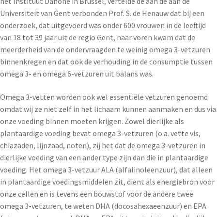
het Instituut Danone in Brussel, vertelde de aan de aan de
Universiteit van Gent verbonden Prof. S. de Henauw dat bij een
onderzoek, dat uitgevoerd was onder 600 vrouwen in de leeftijd
van 18 tot 39 jaar uit de regio Gent, naar voren kwam dat de
meerderheid van de ondervraagden te weinig omega 3-vetzuren
binnenkregen en dat ook de verhouding in de consumptie tussen
omega 3- en omega 6-vetzuren uit balans was.
Omega 3-vetten worden ook wel essentiële vetzuren genoemd
omdat wij ze niet zelf in het lichaam kunnen aanmaken en dus via
onze voeding binnen moeten krijgen. Zowel dierlijke als
plantaardige voeding bevat omega 3-vetzuren (o.a. vette vis,
chiazaden, lijnzaad, noten), zij het dat de omega 3-vetzuren in
dierlijke voeding van een ander type zijn dan die in plantaardige
voeding. Het omega 3-vetzuur ALA (alfalinoleenzuur), dat alleen
in plantaardige voedingsmiddelen zit, dient als energiebron voor
onze cellen en is tevens een bouwstof voor de andere twee
omega 3-vetzuren, te weten DHA (docosahexaeenzuur) en EPA