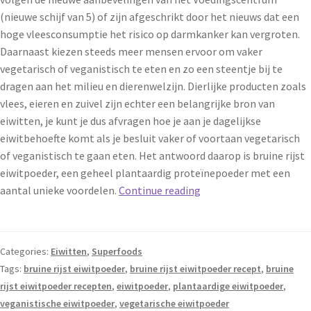
(nieuwe schijf van 5) of zijn afgeschrikt door het nieuws dat een
hoge vleesconsumptie het risico op darmkanker kan vergroten.
Daarnaast kiezen steeds meer mensen ervoor om vaker
vegetarisch of veganistisch te eten en zo een steentje bij te
dragen aan het milieu en dierenwelzijn. Dierlijke producten zoals
vlees, eieren en zuivel zijn echter een belangrijke bron van
eiwitten, je kunt je dus afvragen hoe je aan je dagelijkse
eiwitbehoefte komt als je besluit vaker of voortaan vegetarisch
of veganistisch te gaan eten. Het antwoord daarop is bruine rijst
eiwitpoeder, een geheel plantaardig proteïnepoeder met een
aantal unieke voordelen.
Continue reading
Categories:
Eiwitten
,
Superfoods
Tags:
bruine rijst eiwitpoeder
,
bruine rijst eiwitpoeder recept
,
bruine
rijst eiwitpoeder recepten
,
eiwitpoeder
,
plantaardige eiwitpoeder
,
veganistische eiwitpoeder
,
vegetarische eiwitpoeder