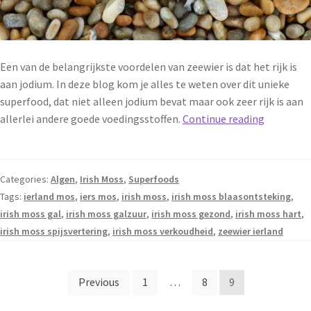
Een van de belangrijkste voordelen van zeewier is dat het rijk is
aan jodium. In deze blog kom je alles te weten over dit unieke
superfood, dat niet alleen jodium bevat maar ook zeer rijk is aan
allerlei andere goede voedingsstoffen.
Continue reading
Categories:
Algen
,
Irish Moss
,
Superfoods
Tags:
ierland mos
,
iers mos
,
irish moss
,
irish moss blaasontsteking
,
irish moss gal
,
irish moss galzuur
,
irish moss gezond
,
irish moss hart
,
irish moss spijsvertering
,
irish moss verkoudheid
,
zeewier ierland
Previous
1
…
8
9