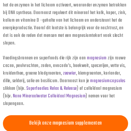
het de enzymen in het lichaam activeert, waaronder enzymen betrokken
bij DNA synthese. Daarnaast reguleert dit mineraal het kalk, koper, zink,
kalium en vitamine D –gehalte van het lichaam en ondersteunt het de
energieproductie. Vooral dit laatste is belangrijk voor de nachtrust, en
dat is ook de reden dat mensen met een magnesiumtekort vaak slecht
slapen.
Voedingsbronnen en superfoods die rijk zijn aan
magnesium
zijn rauwe
cacao, peulvruchten, zaden, avocado’s, boekweit, specerijen, vette vis,
kruidenthee, groene bladgroenten,
zeewier
, kiemgroenten, koriander,
dille, selderij, salie en basilicum. Daarnaast kun je
magnesiumcapsules
slikken (bijv.
Superfoodies Relax & Release
) of colloïdaal magnesium
(bijv.
Nano Mineraalwater Colloidaal Magnesium
) nemen voor het
slapengaan.
Bekijk onze magnesium supplementen