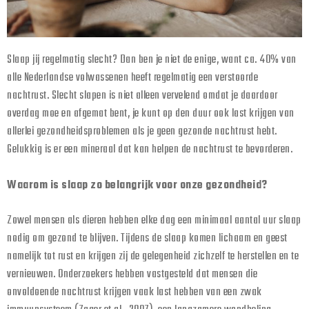
Slaap jij regelmatig slecht? Dan ben je niet de enige, want ca. 40% van
alle Nederlandse volwassenen heeft regelmatig een verstoorde
nachtrust. Slecht slapen is niet alleen vervelend omdat je daardoor
overdag moe en afgemat bent, je kunt op den duur ook last krijgen van
allerlei gezondheidsproblemen als je geen gezonde nachtrust hebt.
Gelukkig is er een mineraal dat kan helpen de nachtrust te bevorderen.
Waarom is slaap zo belangrijk voor onze gezondheid?
Zowel mensen als dieren hebben elke dag een minimaal aantal uur slaap
nodig om gezond te blijven. Tijdens de slaap komen lichaam en geest
namelijk tot rust en krijgen zij de gelegenheid zichzelf te herstellen en te
vernieuwen. Onderzoekers hebben vastgesteld dat mensen die
onvoldoende nachtrust krijgen vaak last hebben van een zwak