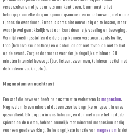
veroorzaken en of je daar iets aan kunt doen. Daarnaast is het
belangrijk om elke dag ontspanningsmomenten in te bouwen, met name
tijdens de avonduren. Stress is soms niet eenvoudig op te lossen, maar
waar je wel gemakkelijk wat aan kunt doen is je voeding en beweging.
Vermijd voedingsstoffen die de slaap kunnen verstoren, zoals koffie,
thee (behalve kruidenthee) en alcohol, en eet niet teveel en niet te laat
op de avond. Zorg er daarnaast voor dat je dagelijks minimaal 30
minuten intensief beweegt (b.v. fietsen, zwemmen, tuinieren, actief met
de kinderen spelen, etc.).
Magnesium en nachtrust
Een stof die bewezen heeft de nachtrust te verbeteren is
magnesium
.
Magnesium is een mineraal dat een zeer belangrijke rol speelt in onze
gezondheid. Elk orgaan in ons lichaam, en dan met name het hart, de
spieren en de nieren, hebben namelijk met mineraal magnesium nodig
voor een goede werking. De belangrijkste functie van
magnesium
is dat