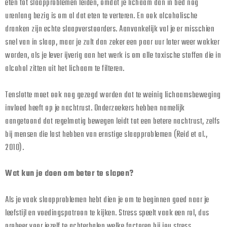
eten tot slaapproblemen leiden, omdat je lichaam dan in bed nog
urenlang bezig is om al dat eten te verteren. En ook alcoholische
dranken zijn echte slaapverstoorders. Aanvankelijk val je er misschien
snel van in slaap, maar je zult dan zeker een paar uur later weer wakker
worden, als je lever ijverig aan het werk is om alle toxische stoffen die in
alcohol zitten uit het lichaam te filteren.
Tenslotte moet ook nog gezegd worden dat te weinig lichaamsbeweging
invloed heeft op je nachtrust. Onderzoekers hebben namelijk
aangetoond dat regelmatig bewegen leidt tot een betere nachtrust, zelfs
bij mensen die last hebben van ernstige slaapproblemen (Reid et al.,
2010).
Wat kun je doen om beter te slapen?
Als je vaak slaapproblemen hebt dien je om te beginnen goed naar je
leefstijl en voedingspatroon te kijken. Stress speelt vaak een rol, dus
probeer voor jezelf te achterhalen welke factoren bij jou stress