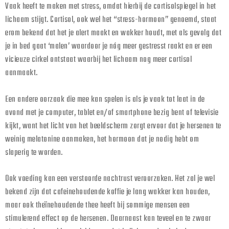
Vaak heeft te maken met stress, omdat hierbij de cortisolspiegel in het
lichaam stijgt. Cortisol, ook wel het “stress-hormoon” genoemd, staat
erom bekend dat het je alert maakt en wakker houdt, met als gevolg dat
je in bed gaat ‘malen’ waardoor je nóg meer gestresst raakt en er een
vicieuze cirkel ontstaat waarbij het lichaam nog meer cortisol
aanmaakt.
Een andere oorzaak die mee kan spelen is als je vaak tot laat in de
avond met je computer, tablet en/of smartphone bezig bent of televisie
kijkt, want het licht van het beeldscherm zorgt ervoor dat je hersenen te
weinig melatonine aanmaken, het hormoon dat je nodig hebt om
slaperig te worden.
Ook voeding kan een verstoorde nachtrust veroorzaken. Het zal je wel
bekend zijn dat cafeinehoudende koffie je lang wakker kan houden,
maar ook theïnehoudende thee heeft bij sommige mensen een
stimulerend effect op de hersenen. Daarnaast kan teveel en te zwaar