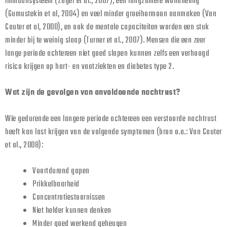
immuunsysteem (Zager et al., 2007), een langzamere wondheling
(Gumustekin et al, 2004) en veel minder groeihormoon aanmaken (Van
Cauter et al, 2000), en ook de mentale capaciteiten worden een stuk
minder bij te weinig slaap (Turner et al., 2007). Mensen die een zeer
lange periode achtereen niet goed slapen kunnen zelfs een verhoogd
risico krijgen op hart- en vaatziekten en diabetes type 2.
Wat zijn de gevolgen van onvoldoende nachtrust?
Wie gedurende een langere periode achtereen een verstoorde nachtrust
heeft kan last krijgen van de volgende symptomen (bron o.a.: Van Cauter
et al., 2008):
Voortdurend gapen
Prikkelbaarheid
Concentratiestoornissen
Niet helder kunnen denken
Minder goed werkend geheugen