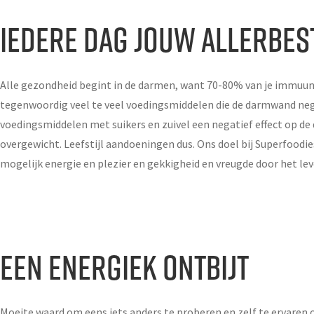
Iedere dag jouw allerbes
Alle gezondheid begint in de darmen, want 70-80% van je immuuns
tegenwoordig veel te veel voedingsmiddelen die de darmwand nega
voedingsmiddelen met suikers en zuivel een negatief effect op d
overgewicht. Leefstijl aandoeningen dus. Ons doel bij Superfoodie
mogelijk energie en plezier en gekkigheid en vreugde door het leve
Een energiek ontbijt
Moeite waard om eens iets anders te proberen en zelf te ervaren o