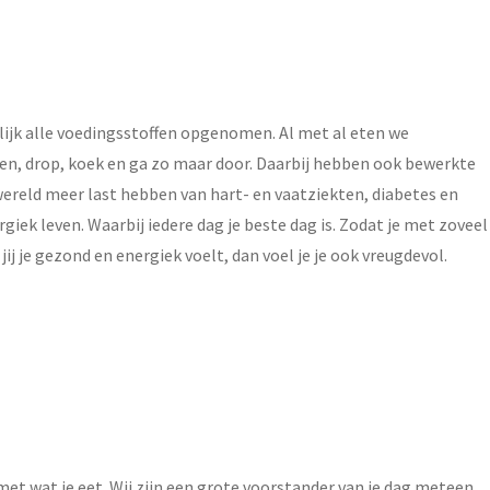
lijk alle voedingsstoffen opgenomen. Al met al eten we
en, drop, koek en ga zo maar door. Daarbij hebben ook bewerkte
ereld meer last hebben van hart- en vaatziekten, diabetes en
iek leven. Waarbij iedere dag je beste dag is. Zodat je met zoveel
ij je gezond en energiek voelt, dan voel je je ook vreugdevol.
met wat je eet. Wij zijn een grote voorstander van je dag meteen