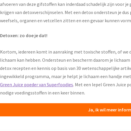
afvoeren van deze gifstoffen kan inderdaad schadelijk zijn voor j
krijgen van detoxverschijnselen. Met een detox ondersteun je dus pu
weefsels, organen en vetcellen zitten en een gevaar kunnen vorm
Detoxen: zo doe je dat!
Kortom, iedereen komt in aanraking met toxische stoffen, of we di
lichaam kan hebben. Ondersteun en bescherm daarom je lichaam e
detox recepten en kennis op basis van 30 wetenschappelijke arti
ingewikkeld programma, maar je helpt je lichaam een handje me
Green Juice poeder van Superfoodies
. Met een lepel Green Juice p
nodige voedingsstoffen in een keer binnen.
Ja, ik wil meer info