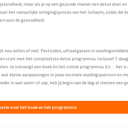
e gezondheid, maar als je op een gezonde manier een detox doet en
ur het natuurlijke reinigingsproces van het lichaam, zodat die bete
en voor de gezondheid.
t nou willen of niet. Pesticiden, uitlaatgassen in voedingsmiddel
n start met het compleetste detox programma. Inclusief 7-daags
kelen. Je ontvangt een boek én het online programma. En… het is
t wat kleine aanpassingen in jouw normale voedingspatroon en m
oeder in wat water of sap, heb jij begin van de dag al meteen een g
rmatie over het boek en het programma