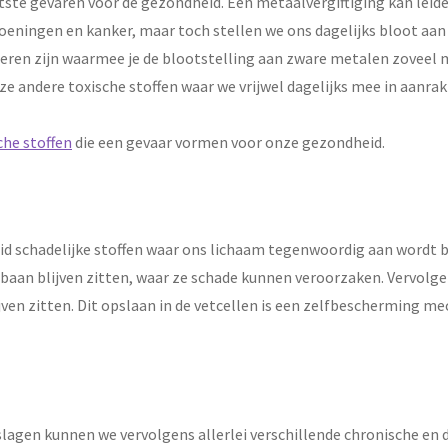
ste gevaren voor de gezondheid. Een metaalvergiftiging kan leide
eningen en kanker, maar toch stellen we ons dagelijks bloot aan 
eren zijn waarmee je de blootstelling aan zware metalen zoveel 
ze andere toxische stoffen waar we vrijwel dagelijks mee in aanra
he stoffen
die een gevaar vormen voor onze gezondheid.
id schadelijke stoffen waar ons lichaam tegenwoordig aan wordt bl
edbaan blijven zitten, waar ze schade kunnen veroorzaken. Vervol
lijven zitten. Dit opslaan in de vetcellen is een zelfbeschermin
eslagen kunnen we vervolgens allerlei verschillende chronische en 