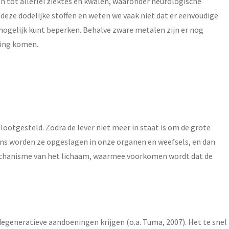
n tot allerlei ziektes en kwalen, waaronder neurologische
deze dodelijke stoffen en weten we vaak niet dat er eenvoudige
mogelijk kunt beperken. Behalve zware metalen zijn er nog
king komen.
ootgesteld. Zodra de lever niet meer in staat is om de grote
gens worden ze opgeslagen in onze organen en weefsels, en dan
g mechanisme van het lichaam, waarmee voorkomen wordt dat de
degeneratieve aandoeningen krijgen (o.a. Tuma, 2007). Het te snel