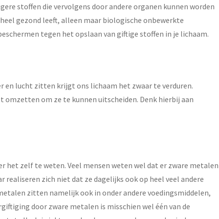
eiligere stoffen die vervolgens door andere organen kunnen worden
je heel gezond leeft, alleen maar biologische onbewerkte
schermen tegen het opslaan van giftige stoffen in je lichaam.
en lucht zitten krijgt ons lichaam het zwaar te verduren.
oet omzetten om ze te kunnen uitscheiden. Denk hierbij aan
er het zelf te weten. Veel mensen weten wel dat er zware metalen
 realiseren zich niet dat ze dagelijks ook op heel veel andere
metalen zitten namelijk ook in onder andere voedingsmiddelen,
rgiftiging door zware metalen is misschien wel één van de