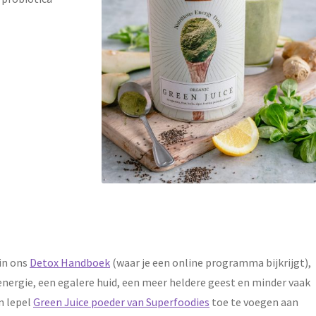
 in ons
Detox Handboek
(waar je een online programma bijkrijgt),
energie, een egalere huid, een meer heldere geest en minder vaak
n lepel
Green Juice poeder van Superfoodies
toe te voegen aan