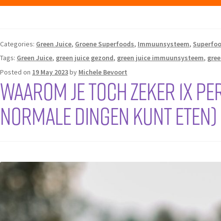
Categories:
Green Juice
,
Groene Superfoods
,
Immuunsysteem
,
Superfo
Tags:
Green Juice
,
green juice gezond
,
green juice immuunsysteem
,
gree
Posted on
19 May 2023
by
Michele Bevoort
Waarom je toch zeker 1x pe
normale dingen kunt eten)