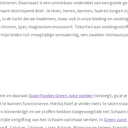
ioneren. Daarnaast is een onmisbaar onderdeel van een goede gez
lichaam doorlopend doet. Je lever, nieren, darmen, huid en longen 
 in de lucht die we inademen, maar ook in onze kleding en voeding
, chroom, ijzer, magnesium enzovoort. Tekorten aan voedingsstoffe
rmijn leiden tot vroegtijdige veroudering, een zwakker immuunsy
eemt en daaraan
Superfoodies Green Juice poeder
toevoegt, ga je j
te kunnen functioneren. Hierbij hoef je verder niets te laten staa
fen binnenkrijgt en we stoffen hebben toegevoegd die het lichaa
uurlijke ontgifting van het lichaam optimaal werken. In
Green Juice
ne K, Calcium, Chroom, IJzer, Kalium, Mangaan en Seleen. Evenals