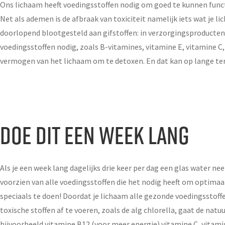
Ons lichaam heeft voedingsstoffen nodig om goed te kunnen funct
Net als ademen is de afbraak van toxiciteit namelijk iets wat je 
doorlopend blootgesteld aan gifstoffen: in verzorgingsproducten,
voedingsstoffen nodig, zoals B-vitamines, vitamine E, vitamine C
vermogen van het lichaam om te detoxen. En dat kan op lange te
Doe dit een week lang
Als je een week lang dagelijks drie keer per dag een glas water n
voorzien van alle voedingsstoffen die het nodig heeft om optimaal 
speciaals te doen! Doordat je lichaam alle gezonde voedingsstof
toxische stoffen af te voeren, zoals de alg chlorella, gaat de nat
bijvoorbeeld vitamine B12 (voor meer energie) vitamine C, vitami