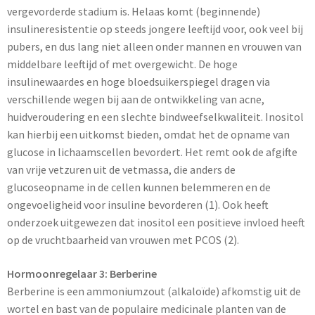
vergevorderde stadium is. Helaas komt (beginnende)
insulineresistentie op steeds jongere leeftijd voor, ook veel bij
pubers, en dus lang niet alleen onder mannen en vrouwen van
middelbare leeftijd of met overgewicht. De hoge
insulinewaardes en hoge bloedsuikerspiegel dragen via
verschillende wegen bij aan de ontwikkeling van acne,
huidveroudering en een slechte bindweefselkwaliteit. Inositol
kan hierbij een uitkomst bieden, omdat het de opname van
glucose in lichaamscellen bevordert. Het remt ook de afgifte
van vrije vetzuren uit de vetmassa, die anders de
glucoseopname in de cellen kunnen belemmeren en de
ongevoeligheid voor insuline bevorderen (1). Ook heeft
onderzoek uitgewezen dat inositol een positieve invloed heeft
op de vruchtbaarheid van vrouwen met PCOS (2).
Hormoonregelaar 3: Berberine
Berberine is een ammoniumzout (alkaloïde) afkomstig uit de
wortel en bast van de populaire medicinale planten van de