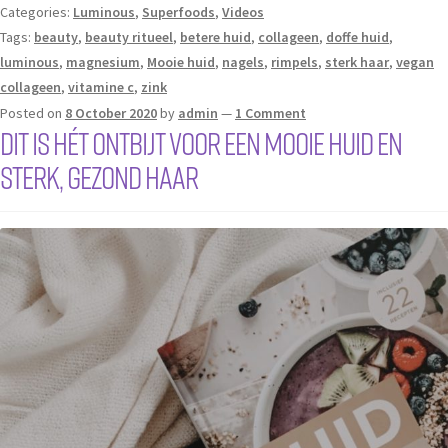
Categories:
Luminous
,
Superfoods
,
Videos
Tags:
beauty
,
beauty ritueel
,
betere huid
,
collageen
,
doffe huid
,
luminous
,
magnesium
,
Mooie huid
,
nagels
,
rimpels
,
sterk haar
,
vegan
collageen
,
vitamine c
,
zink
Posted on
8 October 2020
by
admin
—
1 Comment
Dit is HÉT ontbijt voor een mooie huid en
sterk, gezond haar