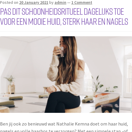
Posted on
20 January 2021
by
admin
—
1 Comment
Pas dit schoonheidsritueel dagelijks toe
voor een mooie huid, sterk haar en nagels
Ben jij ook zo benieuwd wat Nathalie Kemna doet om haar huid,
nagels en volle haarbos te verzorgen? Met een simpele stap -of