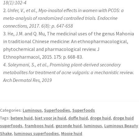
18(1):102-4
2.
Unfer, V., et al., Myo-inositol effects in women with PCOS: a
meta-analysis of randomized controlled trials. Endocrine
connections, 2017. 6(8): p. 647-658
3. He, J.M. and Q. Mu, The medicinal uses of the genus Mahonia
in traditional Chinese medicine: An ethnopharmacological,
phytochemical and pharmacological review. J
Ethnopharmacol, 2015. 175: p. 668-83.
4. Soleymani, S., et al., Promising plant-derived secondary
metabolites for treatment of acne vulgaris: a mechanistic review.
Arch Dermatol Res, 2019
Categories:
Luminous
,
Superfoodies
,
Superfoods
Tags:
betere huid
,
biet voor je huid
,
doffe huid
,
droge huid
,
droge huid
superfoods
,
framboos huid
,
gezonde huid
,
luminous
,
Luminous Beauty
Shake
,
luminous superfoodies
,
Mooie huid