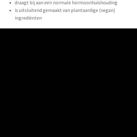
​draagt bij aan een normale hormoonhuishouding
is uitsluitend gemaakt van plantaardige (vegan)
ingrediënten