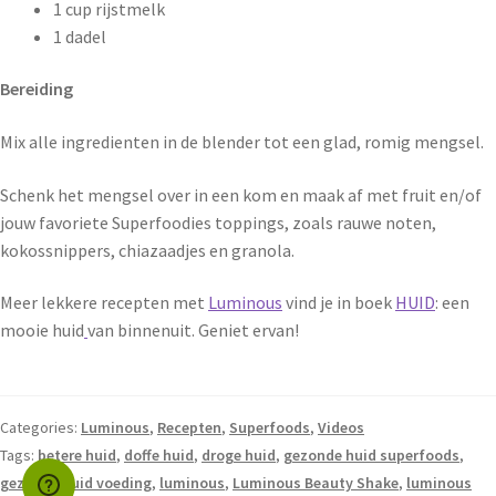
1 cup rijstmelk
1 dadel
Bereiding
Mix alle ingredienten in de blender tot een glad, romig mengsel.
Schenk het mengsel over in een kom en maak af met fruit en/of
jouw favoriete Superfoodies toppings, zoals rauwe noten,
kokossnippers, chiazaadjes en granola.
Meer lekkere recepten met
Luminous
vind je in boek
HUID
: een
mooie huid
van binnenuit. Geniet ervan!
Categories:
Luminous
,
Recepten
,
Superfoods
,
Videos
Tags:
betere huid
,
doffe huid
,
droge huid
,
gezonde huid superfoods
,
gezonde huid voeding
,
luminous
,
Luminous Beauty Shake
,
luminous