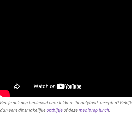
Ben je ook nog benieuwd naar lekkere ‘beautyfood’ recepten? Bekijk
dan eens dit smakelijke
ontbijtje
of deze
mealprep lunch
.