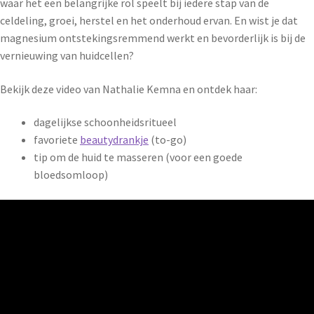
waar het een belangrijke rol speelt bij iedere stap van de
celdeling, groei, herstel en het onderhoud ervan. En wist je dat
magnesium ontstekingsremmend werkt en bevorderlijk is bij de
vernieuwing van huidcellen?
Bekijk deze video van Nathalie Kemna en ontdek haar:
dagelijkse schoonheidsritueel
favoriete
beautydrankje
(to-go)
tip om de huid te masseren (voor een goede
bloedsomloop)