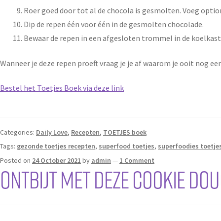
Roer goed door tot al de chocola is gesmolten. Voeg option
Dip de repen één voor één in de gesmolten chocolade.
Bewaar de repen in een afgesloten trommel in de koelkast 
Wanneer je deze repen proeft vraag je je af waarom je ooit nog ee
Bestel het Toetjes Boek via deze link
Categories:
Daily Love
,
Recepten
,
TOETJES boek
Tags:
gezonde toetjes recepten
,
superfood toetjes
,
superfoodies toetje
Posted on
24 October 2021
by
admin
—
1 Comment
Ontbijt met deze Cookie Do