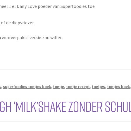
eel 1 el Daily Love poeder van Superfoodies toe.
of de diepvriezer.
n voorverpakte versie zou willen.
s
,
superfoodies toetjes boek
,
toetje
,
toetje recept
,
toetjes
,
toetjes boek
ugh ‘Milk’shake zonder sch