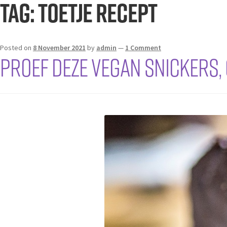
Tag:
toetje recept
Posted on
8 November 2021
by
admin
—
1 Comment
Proef deze VEGAN SNICKERS,