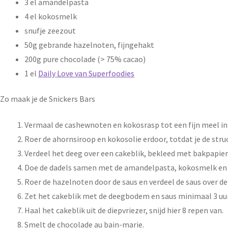
3 el amandelpasta
4 el kokosmelk
snufje zeezout
50g gebrande hazelnoten, fijngehakt
200g pure chocolade (> 75% cacao)
1 el
Daily Love van Superfoodies
Zo maak je de Snickers Bars
Vermaal de cashewnoten en kokosrasp tot een fijn meel in
Roer de ahornsiroop en kokosolie erdoor, totdat je de stru
Verdeel het deeg over een cakeblik, bekleed met bakpapie
Doe de dadels samen met de amandelpasta, kokosmelk en ze
Roer de hazelnoten door de saus en verdeel de saus over
Zet het cakeblik met de deegbodem en saus minimaal 3 uur 
Haal het cakeblik uit de diepvriezer, snijd hier 8 repen van.
Smelt de chocolade au bain-marie.