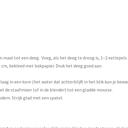
maal tot een deeg. Voeg, als het deeg te droog is, 1–2 eetlepels
 cm, bekleed met bakpapier. Druk het deeg goed aan.
aag in een kom (het water dat achterblijft in het blik kun je bew
t de staafmixer (of in de blender) tot een gladde mousse.
odem. Strijk glad met een spatel.