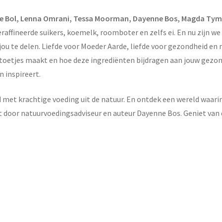
e Bol, Lenna Omrani, Tessa Moorman, Dayenne Bos, Magda Tymc
affineerde suikers, koemelk, roomboter en zelfs ei. En nu zijn w
ou te delen. Liefde voor Moeder Aarde, liefde voor gezondheid en nat
 toetjes maakt en hoe deze ingrediënten bijdragen aan jouw gezon
 inspireert.
t krachtige voeding uit de natuur. En ontdek een wereld waarin j
kt door natuurvoedingsadviseur en auteur Dayenne Bos. Geniet va