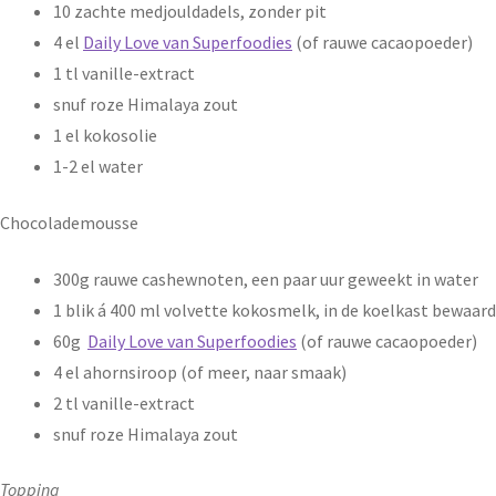
10 zachte medjouldadels, zonder pit
4 el
Daily Love van Superfoodies
(of rauwe cacaopoeder)
1 tl vanille-extract
snuf roze Himalaya zout
1 el kokosolie
1-2 el water
Chocolademousse
300g rauwe cashewnoten, een paar uur geweekt in water
1 blik á 400 ml volvette kokosmelk, in de koelkast bewaard
60g
Daily Love van Superfoodies
(of rauwe cacaopoeder)
4 el ahornsiroop (of meer, naar smaak)
2 tl vanille-extract
snuf roze Himalaya zout
Topping