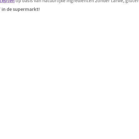
cepten
op basis van natuurlijke ingrediënten zonder tarwe, gluten,
 in de supermarkt!