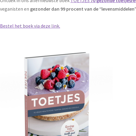
Ontdek in ons allernieuwste boek
TOETJES
70 gezonde toetjesre
veganisten en
gezonder dan 99 procent van de “levensmiddelen”
Bestel het boek via deze link.