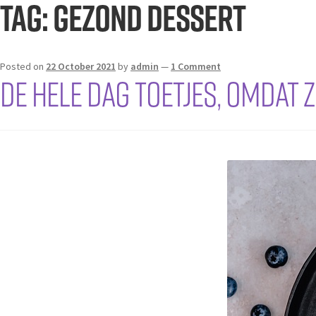
Tag:
gezond dessert
Posted on
22 October 2021
by
admin
—
1 Comment
De hele dag toetjes, omdat 