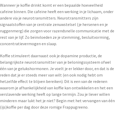
Wanneer je koffie drinkt komt er een bepaalde hoeveelheid
cafeïne binnen. Die cafeïne heeft een werking in je lichaam, onder
andere via je neurotransmitters. Neurotransmitters zijn
signaalstoffen van je centrale zenuwstelsel (je hersenen en je
ruggenmerg) die zorgen voor razendsnelle communicatie met de
rest van je lijf. Zo beïnvloeden ze je stemming, besluitvorming,
concentratievermogen en slaap.
Koffie stimuleert daarnaast ook je dopamine productie, de
belangrijkste neurotransmitter van je beloningssysteem ofwel
één van je gelukshormonen. Je voelt je er lekker door, en dat is de
reden dat je er steeds meer van wilt (en ook nodig hebt om
hetzelfde effect te blijven bereiken). Dit is een van de redenen
waarom je afhankelijkheid van koffie kan ontwikkelen en het een
verslavende werking heeft op lange termijn. Zou je liever willen
minderen maar lukt het je niet? Begin met het vervangen van één
(ijs)koffie per dag door deze romige Frappugreeno.