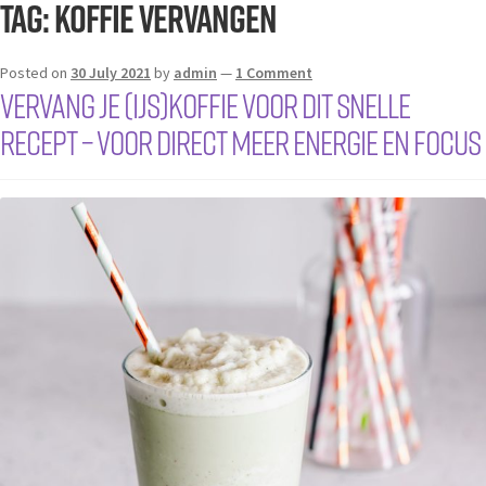
Tag:
koffie vervangen
Posted on
30 July 2021
by
admin
—
1 Comment
Vervang je (ijs)koffie voor dit snelle
recept – voor direct meer energie en focus