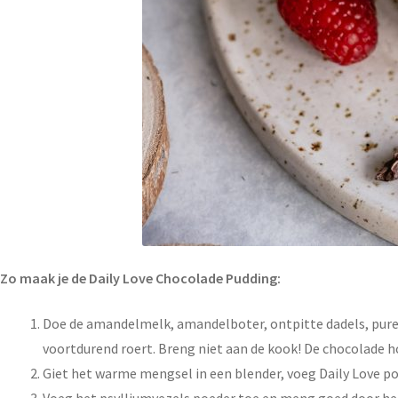
Zo maak je de Daily Love Chocolade Pudding:
Doe de amandelmelk, amandelboter, ontpitte dadels, pure c
voortdurend roert. Breng niet aan de kook! De chocolade h
Giet het warme mengsel in een blender, voeg Daily Love po
Voeg het psylliumvezels poeder toe en meng goed door he