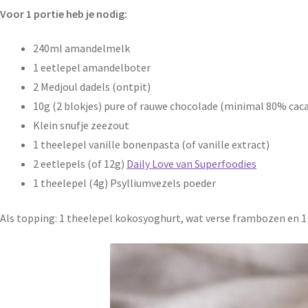
Voor 1 portie heb je nodig:
240ml amandelmelk
1 eetlepel amandelboter
2 Medjoul dadels (ontpit)
10g (2 blokjes) pure of rauwe chocolade (minimal 80% cac
Klein snufje zeezout
1 theelepel vanille bonenpasta (of vanille extract)
2 eetlepels (of 12g)
Daily Love van Superfoodies
1 theelepel (4g) Psylliumvezels poeder
Als topping: 1 theelepel kokosyoghurt, wat verse frambozen en 1