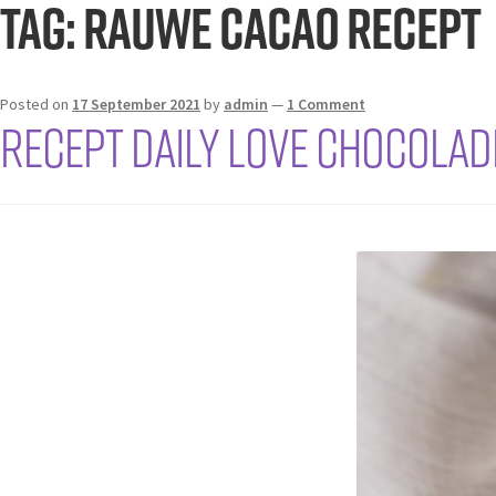
Tag:
rauwe cacao recept
Posted on
17 September 2021
by
admin
—
1 Comment
RECEPT DAILY LOVE CHOCOLAD