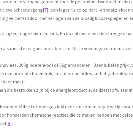
ïden worden in verband gebracht met de gezondheidsvoordelen die c
nitieve achteruitgang
[7]
, een lager risico op hart- en vaatziekte
ding verbeterd door het verlagen van de bloedglucosespiegel en e
alium, ijzer, magnesium en zink. En ook al die mineralen brengen 
en als meeste magnesiumtabletten. Dit in voedingspatronen vaak 
 rundvlees, 200g boerenkool of 66g amandelen. IJzer is belangrijk 
 van een normale bloeddruk, en dat is dan ook waar het gebruik v
er keer meer!
en die betrokken zijn bij de energieproductie, de ijzerstofwisseli
gsbronnen. Milde tot matige zinktekorten komen regelmatig voor m
 honderden chemische reacties die te maken hebben met celdelin
lsel
[9]
.