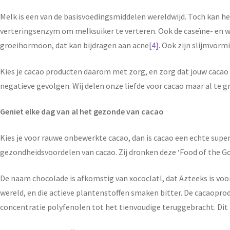
Melk is een van de basisvoedingsmiddelen wereldwijd. Toch kan he
verteringsenzym om melksuiker te verteren. Ook de caseïne- en 
groeihormoon, dat kan bijdragen aan acne
[4]
. Ook zijn slijmvor
Kies je cacao producten daarom met zorg, en zorg dat jouw cacao 
negatieve gevolgen. Wij delen onze liefde voor cacao maar al te gr
Geniet elke dag van al het gezonde van cacao
Kies je voor rauwe onbewerkte cacao, dan is cacao een echte sup
gezondheidsvoordelen van cacao. Zij dronken deze ‘Food of the G
De naam chocolade is afkomstig van xococlatl, dat Azteeks is voor 
wereld, en die actieve plantenstoffen smaken bitter. De cacaopr
concentratie polyfenolen tot het tienvoudige teruggebracht. Dit