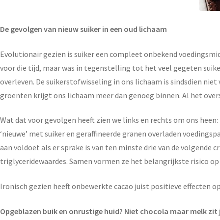
De gevolgen van nieuw suiker in een oud lichaam
Evolutionair gezien is suiker een compleet onbekend voedingsmid
voor die tijd, maar was in tegenstelling tot het veel gegeten s
overleven. De suikerstofwisseling in ons lichaam is sindsdien niet
groenten krijgt ons lichaam meer dan genoeg binnen. Al het overs
Wat dat voor gevolgen heeft zien we links en rechts om ons hee
‘nieuwe’ met suiker en geraffineerde granen overladen voedingsp
aan voldoet als er sprake is van ten minste drie van de volgende 
triglyceridewaardes. Samen vormen ze het belangrijkste risico op
Ironisch gezien heeft onbewerkte cacao juist positieve effecten o
Opgeblazen buik en onrustige huid? Niet chocola maar melk zit 