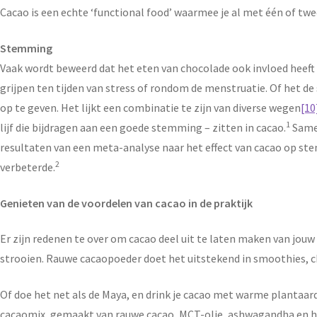
Cacao is een echte ‘functional food’ waarmee je al met één of twe
Stemming
Vaak wordt beweerd dat het eten van chocolade ook invloed heef
grijpen ten tijden van stress of rondom de menstruatie. Of het de 
op te geven. Het lijkt een combinatie te zijn van diverse wegen
[10
1
lijf die bijdragen aan een goede stemming – zitten in cacao.
Samen
resultaten van een meta-analyse naar het effect van cacao op s
2
verbeterde.
Genieten van de voordelen van cacao in de praktijk
Er zijn redenen te over om cacao deel uit te laten maken van jou
strooien. Rauwe cacaopoeder doet het uitstekend in smoothies, c
Of doe het net als de Maya, en drink je cacao met warme plantaar
cacaomix, gemaakt van rauwe cacao, MCT-olie, ashwagandha en he