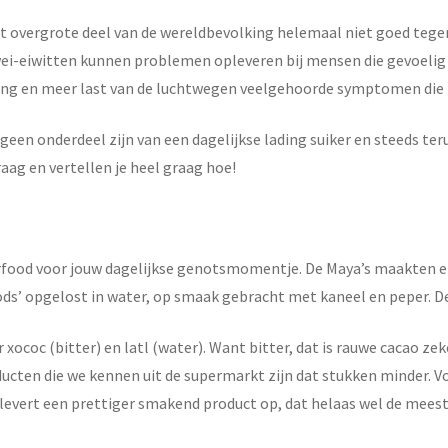
t overgrote deel van de wereldbevolking helemaal niet goed tegen
wei-eiwitten kunnen problemen opleveren bij mensen die gevoelig
ming en meer last van de luchtwegen veelgehoorde symptomen di
geen onderdeel zijn van een dagelijkse lading suiker en steeds te
aag en vertellen je heel graag hoe!
erfood voor jouw dagelijkse genotsmomentje. De Maya’s maakten e
ods’ opgelost in water, op smaak gebracht met kaneel en peper. 
xococ (bitter) en latl (water). Want bitter, dat is rauwe cacao ze
oducten die we kennen uit de supermarkt zijn dat stukken minder.
 levert een prettiger smakend product op, dat helaas wel de mees