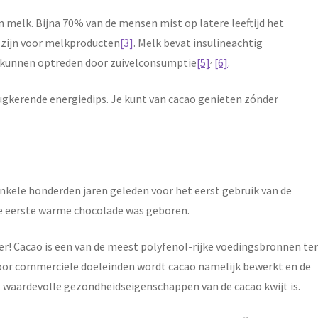
 melk. Bijna 70% van de mensen mist op latere leeftijd het
 zijn voor melkproducten
[3]
. Melk bevat insulineachtig
,
e kunnen optreden door zuivelconsumptie
[5]
[6]
.
rugkerende energiedips. Je kunt van cacao genieten zónder
nkele honderden jaren geleden voor het eerst gebruik van de
De eerste warme chocolade was geboren.
ker! Cacao is een van de meest polyfenol-rijke voedingsbronnen ter
 Voor commerciële doeleinden wordt cacao namelijk bewerkt en de
t waardevolle gezondheidseigenschappen van de cacao kwijt is.