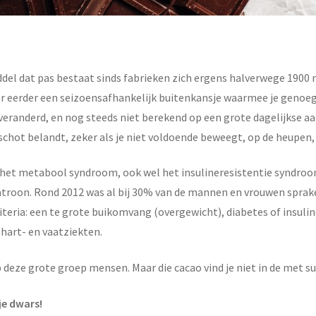
del dat pas bestaat sinds fabrieken zich ergens halverwege 1900
uiker eerder een seizoensafhankelijk buitenkansje waarmee je gen
 veranderd, en nog steeds niet berekend op een grote dagelijkse aa
chot belandt, zeker als je niet voldoende beweegt, op de heupen,
n: het metabool syndroom, ook wel het insulineresistentie syndr
atroon. Rond 2012 was al bij 30% van de mannen en vrouwen sprake
criteria: een te grote buikomvang (overgewicht), diabetes of insul
 hart- en vaatziekten.
p deze grote groep mensen. Maar die cacao vind je niet in de met 
je dwars!