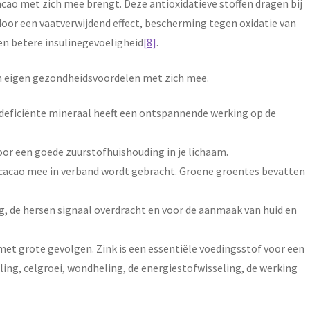
acao met zich mee brengt. Deze antioxidatieve stoffen dragen bij
n door een vaatverwijdend effect, bescherming tegen oxidatie van
en betere insulinegevoeligheid
[8]
.
hun eigen gezondheidsvoordelen met zich mee.
deficiënte mineraal heeft een ontspannende werking op de
voor een goede zuurstofhuishouding in je lichaam.
an cacao mee in verband wordt gebracht. Groene groentes bevatten
ng, de hersen signaal overdracht en voor de aanmaak van huid en
et grote gevolgen. Zink is een essentiële voedingsstof voor een
g, celgroei, wondheling, de energiestofwisseling, de werking