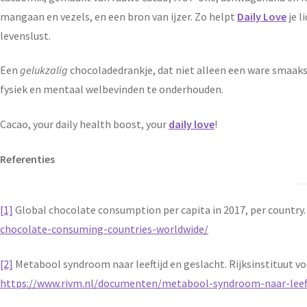
mangaan en vezels, en een bron van ijzer. Zo helpt
Daily Love
je l
levenslust.
Een
gelukzalig
chocoladedrankje, dat niet alleen een ware smaaks
fysiek en mentaal welbevinden te onderhouden.
Cacao, your daily health boost, your
daily love
!
Referenties
[1]
Global chocolate consumption per capita in 2017, per country.
chocolate-consuming-countries-worldwide/
[2]
Metabool syndroom naar leeftijd en geslacht. Rijksinstituut v
https://www.rivm.nl/documenten/metabool-syndroom-naar-leeft