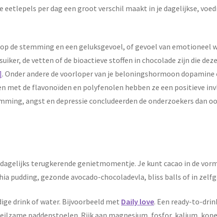
e eetlepels per dag een groot verschil maakt in je dagelijkse, vo
t op de stemming en een geluksgevoel, of gevoel van emotioneel 
suiker, de vetten of de bioactieve stoffen in chocolade zijn die de
]
. Onder andere de voorloper van je beloningshormoon dopamine én
 met de flavonoïden en polyfenolen hebben ze een positieve invloe
temming, angst en depressie concludeerden de onderzoekers dan o
w dagelijks terugkerende genietmomentje. Je kunt cacao in de vorm
hia pudding, gezonde avocado-chocoladevla, bliss balls of in zel
dige drink of water. Bijvoorbeeld met
Daily love
. Een ready-to-drin
ilzame paddenstoelen. Rijk aan magnesium, fosfor, kalium, kope