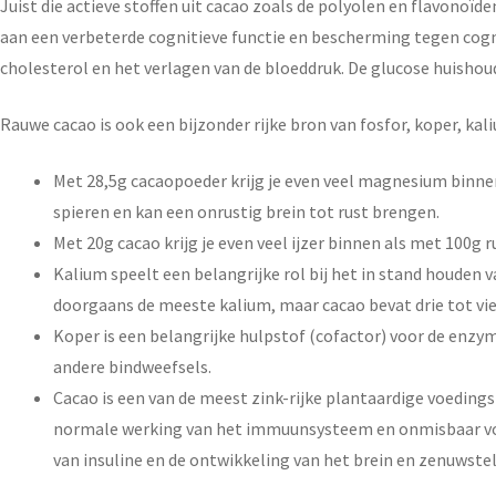
Juist die actieve stoffen uit cacao zoals de polyolen en flavono
aan een verbeterde cognitieve functie en bescherming tegen cog
cholesterol en het verlagen van de bloeddruk. De glucose huishou
Rauwe cacao is ook een bijzonder rijke bron van fosfor, koper, k
Met 28,5g cacaopoeder krijg je even veel magnesium binn
spieren en kan een onrustig brein tot rust brengen.
Met 20g cacao krijg je even veel ijzer binnen als met 100g
Kalium speelt een belangrijke rol bij het in stand houden
doorgaans de meeste kalium, maar cacao bevat drie tot vi
Koper is een belangrijke hulpstof (cofactor) voor de enzym
andere bindweefsels.
Cacao is een van de meest zink-rijke plantaardige voedin
normale werking van het immuunsysteem en onmisbaar voor
van insuline en de ontwikkeling van het brein en zenuwste