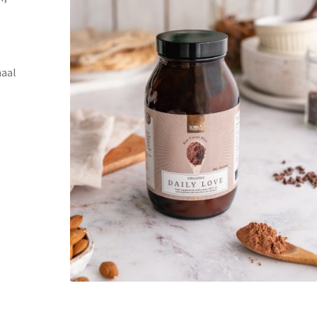
e
maal