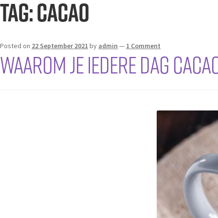
Tag:
cacao
Posted on
22 September 2021
by
admin
—
1 Comment
Waarom je iedere dag caca