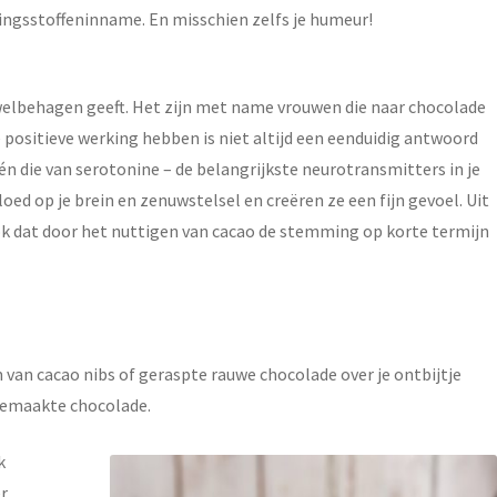
edingsstoffeninname. En misschien zelfs je humeur!
welbehagen geeft. Het zijn met name vrouwen die naar chocolade
ze positieve werking hebben is niet altijd een eenduidig antwoord
 die van serotonine – de belangrijkste neurotransmitters in je
d op je brein en zenuwstelsel en creëren ze een fijn gevoel. Uit
ok dat door het nuttigen van cacao de stemming op korte termijn
 van cacao nibs of geraspte rauwe chocolade over je ontbijtje
fgemaakte chocolade.
k
r,