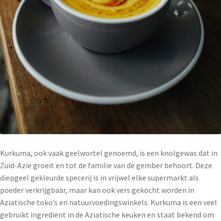
Kurkuma, ook vaak geelwortel genoemd, is een knolgewas dat in
Zuid-Azië groeit en tot de familie van de gember behoort. Deze
diepgeel gekleurde specerij is in vrijwel elke supermarkt als
poeder verkrijgbaar, maar kan ook vers gekocht worden in
Aziatische toko’s en natuurvoedingswinkels. Kurkuma is een veel
gebruikt ingrediënt in de Aziatische keuken en staat bekend om