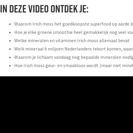
IN DEZE VIDEO ONTDEK JE:
Waarom Irish moss het goedkoopste superfood op aarde i
Hoe je elke groene smoothie heel gemakkelijk nog veel 
Welke mineralen en vitaminen Irish moss allemaal bevat
Welk mineraal 6 miljoen Nederlanders tekort komen, waarom
Waarom je lichaam vandaag nog bepaalde mineralen nodig h
Hoe Irish moss geur- en smaakloos wordt (maar niet min