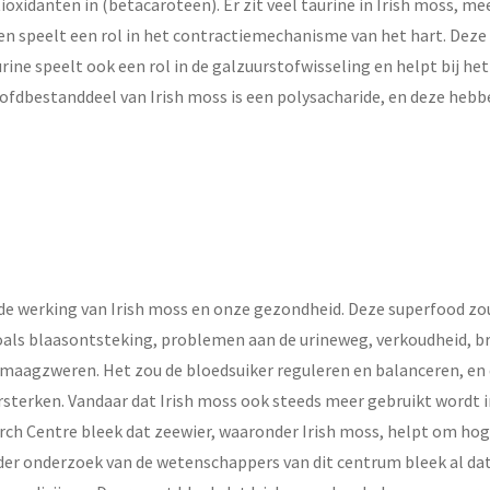
ntioxidanten in (betacaroteen). Er zit veel taurine in Irish moss, m
en speelt een rol in het contractiemechanisme van het hart. Deze 
urine speelt ook een rol in de galzuurstofwisseling en helpt bij h
fdbestanddeel van Irish moss is een polysacharide, en deze hebb
de werking van Irish moss en onze gezondheid. Deze superfood z
oals blaasontsteking, problemen aan de urineweg, verkoudheid, br
 maagzweren. Het zou de bloedsuiker reguleren en balanceren, en 
ersterken. Vandaar dat Irish moss ook steeds meer gebruikt wordt 
ch Centre bleek dat zeewier, waaronder Irish moss, helpt om hog
rder onderzoek van de wetenschappers van dit centrum bleek al da