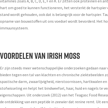
vitamines zoals A, B, C, D, E, F en K. Er zitten ook proteïnen en a
hart om goed te kunnen functioneren, het versterkt de hartspier 
stand wordt gehouden, ook dat is belangrijk voor de hartspier. Ta
opname van bouwstoffen uit ons voedsel wordt bevorderd. Het hoo
immuunsysteem.
VOORDELEN VAN IRISH MOSS
Er zijn steeds meer wetenschappelijke onderzoeken gedaan naar 
bieden tegen een tal van klachten en chronische ziektebeelden z
spastische darm, zwaarlijvigheid, nierstoornissen, hartkwalen en
stofwisseling en helpt het bindweefsel, haar, huid en nagels te v
eigenschappen. Uit onderzoek (2012) van het Teagasc Food Resear
de ontdekking van een peptide in zeewier dat renine remt. Uit ee