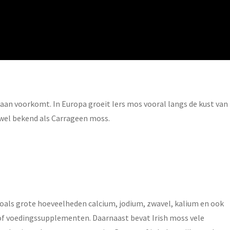
aan voorkomt. In Europa groeit Iers mos vooral langs de kust van
k wel bekend als Carrageen moss.
Zoals grote hoeveelheden calcium, jodium, zwavel, kalium en ook
s of voedingssupplementen. Daarnaast bevat Irish moss vele