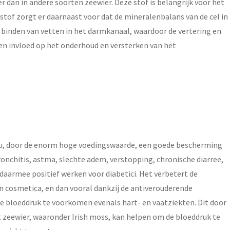
eer dan in andere soorten zeewier. Deze stof is belangrijk voor het
stof zorgt er daarnaast voor dat de mineralenbalans van de cel in
et binden van vetten in het darmkanaal, waardoor de vertering en
en invloed op het onderhoud en versterken van het
ou, door de enorm hoge voedingswaarde, een goede bescherming
onchitis, astma, slechte adem, verstopping, chronische diarree,
daarmee positief werken voor diabetici. Het verbetert de
in cosmetica, en dan vooral dankzij de antiverouderende
e bloeddruk te voorkomen evenals hart- en vaatziekten. Dit door
t zeewier, waaronder Irish moss, kan helpen om de bloeddruk te