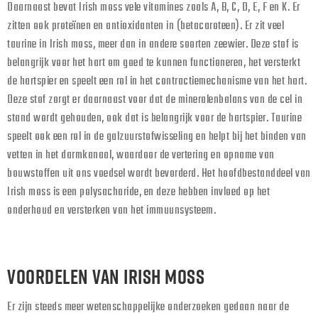
Daarnaast bevat Irish moss vele vitamines zoals A, B, C, D, E, F en K. Er
zitten ook proteïnen en antioxidanten in (betacaroteen). Er zit veel
taurine in Irish moss, meer dan in andere soorten zeewier. Deze stof is
belangrijk voor het hart om goed te kunnen functioneren, het versterkt
de hartspier en speelt een rol in het contractiemechanisme van het hart.
Deze stof zorgt er daarnaast voor dat de mineralenbalans van de cel in
stand wordt gehouden, ook dat is belangrijk voor de hartspier. Taurine
speelt ook een rol in de galzuurstofwisseling en helpt bij het binden van
vetten in het darmkanaal, waardoor de vertering en opname van
bouwstoffen uit ons voedsel wordt bevorderd. Het hoofdbestanddeel van
Irish moss is een polysacharide, en deze hebben invloed op het
onderhoud en versterken van het immuunsysteem.
VOORDELEN VAN IRISH MOSS
Er zijn steeds meer wetenschappelijke onderzoeken gedaan naar de