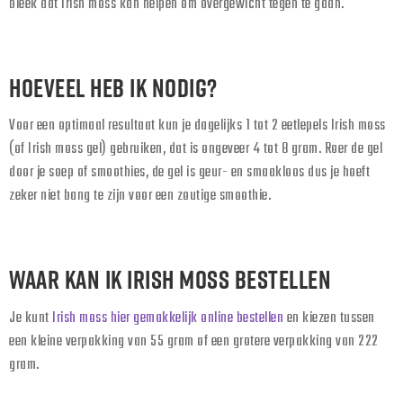
bleek dat Irish moss kan helpen om overgewicht tegen te gaan.
HOEVEEL HEB IK NODIG?
Voor een optimaal resultaat kun je dagelijks 1 tot 2 eetlepels Irish moss
(of Irish moss gel) gebruiken, dat is ongeveer 4 tot 8 gram. Roer de gel
door je soep of smoothies, de gel is geur- en smaakloos dus je hoeft
zeker niet bang te zijn voor een zoutige smoothie.
WAAR KAN IK IRISH MOSS BESTELLEN
Je kunt
Irish moss hier gemakkelijk online bestellen
en kiezen tussen
een kleine verpakking van 55 gram of een grotere verpakking van 222
gram.