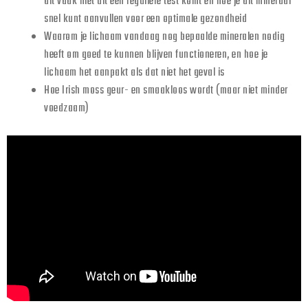
dit vaak niet uit een reguliere test komt en hoe je dit mineraal
snel kunt aanvullen voor een optimale gezondheid
Waarom je lichaam vandaag nog bepaalde mineralen nodig
heeft om goed te kunnen blijven functioneren, en hoe je
lichaam het aanpakt als dat niet het geval is
Hoe Irish moss geur- en smaakloos wordt (maar niet minder
voedzaam)