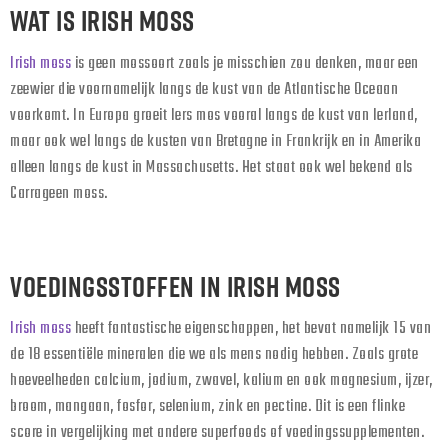
WAT IS IRISH MOSS
Irish moss
is geen mossoort zoals je misschien zou denken, maar een
zeewier die voornamelijk langs de kust van de Atlantische Oceaan
voorkomt. In Europa groeit Iers mos vooral langs de kust van Ierland,
maar ook wel langs de kusten van Bretagne in Frankrijk en in Amerika
alleen langs de kust in Massachusetts. Het staat ook wel bekend als
Carrageen moss.
VOEDINGSSTOFFEN IN IRISH MOSS
Irish moss
heeft fantastische eigenschappen, het bevat namelijk 15 van
de 18 essentiële mineralen die we als mens nodig hebben. Zoals grote
hoeveelheden calcium, jodium, zwavel, kalium en ook magnesium, ijzer,
broom, mangaan, fosfor, selenium, zink en pectine. Dit is een flinke
score in vergelijking met andere superfoods of voedingssupplementen.