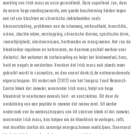
werking van Irish moss en onze gezondheid. Deze superfood zou, door
de enorm hoge voedingswaarde, een goede bescherming bieden tegen
een tal van klachten en chronische ziektebeelden zoals
blaasontsteking, problemen aan de urineweg, verkoudheid, bronchitis,
astma, slechte adem, verstopping, chronische diarree, spastische darm,
zwaarlijvigheid, nierstoornissen, hartkwalen en maagzweren. Het zou de
bloedsuiker reguleren en balanceren, en daarmee positief werken voor
diabetici. Het verbetert de stofwisseling en helpt het bindweefsel, haar,
huid en nagels te versterken. Vandaar dat Irish moss ook steeds meer
gebruikt wordt in cosmetica, en dan vooral dankzij de antiverouderende
eigenschappen. Uit onderzoek (2012) van het Teagasc Food Research
Centre bleek dat zeewier, waaronder Irish moss, helpt om hoge
bloeddruk te voorkomen evenals hart- en vaatziekten. Dit door de
ontdekking van een peptide in zeewier dat renine remt. Uit eerder
onderzoek van de wetenschappers van dit centrum bleek al dat zeewier,
waaronder Irish moss, kan helpen om de bloeddruk te verlagen, zelfs
met dezelfde sterkte als sommige voorgeschreven medicijnen. Daarnaast