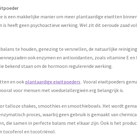
witpoeder
e is een makkelijke manier om meer plantaardige eiwitten binnen
n is heeft geen psychoactieve werking. Wel zit dit oeroude zaad v
alans te houden, genezing te versnellen, de natuurlijke reinigin
ennepzaden ook enzymen en antioxidanten, zoals vitamine E en le
 die bekend staan om de hormoon regulerende werking.
itten en ook
plantaardige eiwitpoeders
. Vooral eiwitpoeders gemaa
oral voor mensen met voedselallergieën erg belangrijk is.
oor talloze shakes, smoothies en smoothiebowls. Het wordt gemaa
enzymatisch proces, waarbij geen gebruik is gemaakt van chemical
 die samen in perfecte balans met elkaar zijn. Ook is het product 
en tocoferol en tocotriënol.