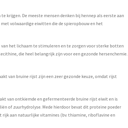
 te krijgen. De meeste mensen denken bij hennep als eerste aan
ol met volwaardige eiwitten die de spieropbouw en het
g van het lichaam te stimuleren en te zorgen voor sterke botten
cithine, die heel belangrijk zijn voor een gezonde hersenchemie.
kt van bruine rijst zijn een zeer gezonde keuze, omdat rijst
kt van ontkiemde en gefermenteerde bruine rijst eiwit en is
iën of zuurhydrolyse. Mede hierdoor bevat dit proteïne poeder
rijk aan natuurlijke vitamines (bv. thiamine, riboflavine en