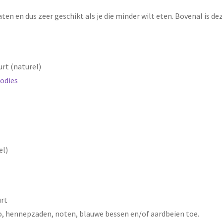
ten en dus zeer geschikt als je die minder wilt eten. Bovenal is d
rt (naturel)
oodies
el)
urt
o, hennepzaden, noten, blauwe bessen en/of aardbeien toe.