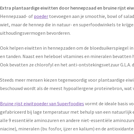
Extra plantaardige eiwitten door hennepzaad en bruine rijst ei
Hennepzaad- of
poeder
toevoegen aan je smoothie, bowl of salad
wiet, maar de hennep die in natuur- en superfoodwinkels te krijge
uithoudingsvermogen bevorderen.
Ook helpen eiwitten in hennepzaden om de bloedsuikerspiegel in b
en tanden. Naast een heleboel vitamines en mineralen bevatten h
Ook bevatten ze chlorofyl en het anti-ontstekingsvetzuur G.L.A.
Steeds meer mensen kiezen tegenwoordig voor plantaardige eiw
beschouwd wordt als de meest hypoallergene proteïnebron, wat vo
Bruine rijst eiwitpoeder van Superfoodies
vormt de ideale basis v
gefabriceerd bij lage temperatuur met behulp van een natuurlijk 
alle 9 essentiële aminozuren en andere niet-essentiële aminozuren,
niacine), mineralen (bv. fosfor, ijzer en kalium) en de antioxidant