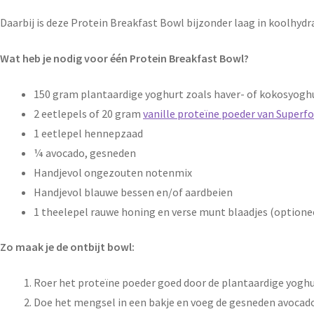
Daarbij is deze Protein Breakfast Bowl bijzonder laag in koolhydra
Wat heb je nodig voor één Protein Breakfast Bowl?
150 gram plantaardige yoghurt zoals haver- of kokosyoghu
2 eetlepels of 20 gram
vanille proteïne poeder van Superf
1 eetlepel hennepzaad
¼ avocado, gesneden
Handjevol ongezouten notenmix
Handjevol blauwe bessen en/of aardbeien
1 theelepel rauwe honing en verse munt blaadjes (optione
Zo maak je de ontbijt bowl:
Roer het proteïne poeder goed door de plantaardige yogh
Doe het mengsel in een bakje en voeg de gesneden avocad