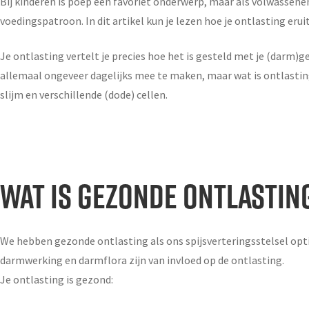
Bij kinderen is poep een favoriet onderwerp, maar als volwassene
voedingspatroon. In dit artikel kun je lezen hoe je ontlasting er
Je ontlasting vertelt je precies hoe het is gesteld met je (darm)g
allemaal ongeveer dagelijks mee te maken, maar wat is ontlasting
slijm en verschillende (dode) cellen.
WAT IS GEZONDE ONTLASTIN
We hebben gezonde ontlasting als ons spijsverteringsstelsel op
darmwerking en darmflora zijn van invloed op de ontlasting.
Je ontlasting is gezond: