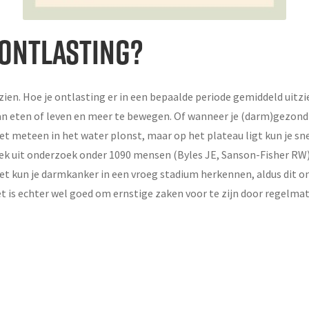
 ONTLASTING?
en. Hoe je ontlasting er in een bepaalde periode gemiddeld uitziet
n eten of leven en meer te bewegen. Of wanneer je (darm)gezondh
t meteen in het water plonst, maar op het plateau ligt kun je sne
eek uit onderzoek onder 1090 mensen (Byles JE, Sanson-Fisher RW
et kun je darmkanker in een vroeg stadium herkennen, aldus dit on
et is echter wel goed om ernstige zaken voor te zijn door regelma