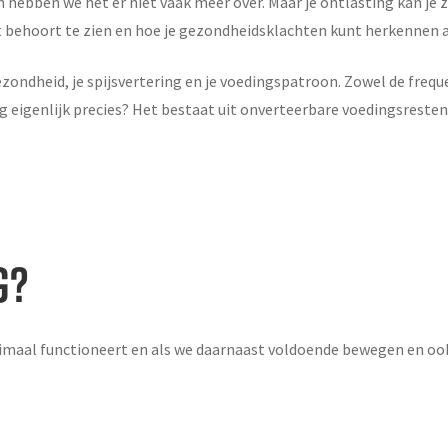
n hebben we het er niet vaak meer over. Maar je ontlasting kan je
uit behoort te zien en hoe je gezondheidsklachten kunt herkennen 
ezondheid, je spijsvertering en je voedingspatroon. Zowel de freque
 eigenlijk precies? Het bestaat uit onverteerbare voedingsresten
G?
timaal functioneert en als we daarnaast voldoende bewegen en oo