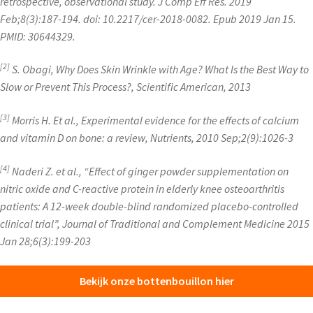
retrospective, observational study. J Comp Eff Res. 2019
Feb;8(3):187-194. doi: 10.2217/cer-2018-0082. Epub 2019 Jan 15.
PMID: 30644329.
[2]
S. Obagi, Why Does Skin Wrinkle with Age? What Is the Best Way to
Slow or Prevent This Process?, Scientific American, 2013
[3]
Morris H. Et al., Experimental evidence for the effects of calcium
and vitamin D on bone: a review, Nutrients, 2010 Sep;2(9):1026-3
[4]
Naderi Z. et al., “Effect of ginger powder supplementation on
nitric oxide and C-reactive protein in elderly knee osteoarthritis
patients: A 12-week double-blind randomized placebo-controlled
clinical trial”, Journal of Traditional and Complement Medicine 2015
Jan 28;6(3):199-203
Bekijk onze bottenbouillon hier