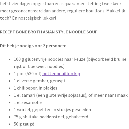
liefst vier dagen opgestaan en is qua samenstelling twee keer
meer geconcentreerd dan andere, reguliere bouillons. Makkelijk
toch? En nostalgisch lekker!
RECEPT BONE BROTH ASIAN STYLE NOODLE SOUP
Dit heb je nodig voor 2 personen:
100 g glutenvrije noodles naar keuze (bijvoorbeeld bruine
rijst of boekweit noodles)
1 pot (530 ml)
bottenbouillon kip
1 el verse gember, geraspt
1 chilipeper, in plakjes
1 el tamari (een glutenvrije sojasaus), of meer naar smaak
1 el sesamolie
1 wortel, gepeld en in stukjes gesneden
75 g shiitake paddenstoel, gehalveerd
50 g taugé