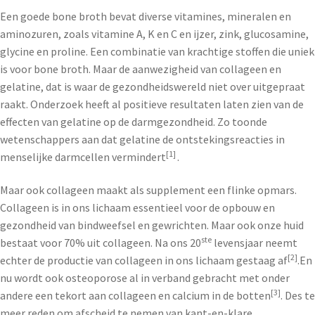
Een goede bone broth bevat diverse vitamines, mineralen en
aminozuren, zoals vitamine A, K en C en ijzer, zink, glucosamine,
glycine en proline. Een combinatie van krachtige stoffen die uniek
is voor bone broth. Maar de aanwezigheid van collageen en
gelatine, dat is waar de gezondheidswereld niet over uitgepraat
raakt. Onderzoek heeft al positieve resultaten laten zien van de
effecten van gelatine op de darmgezondheid. Zo toonde
wetenschappers aan dat gelatine de ontstekingsreacties in
[1]
menselijke darmcellen vermindert
.
Maar ook collageen maakt als supplement een flinke opmars.
Collageen is in ons lichaam essentieel voor de opbouw en
gezondheid van bindweefsel en gewrichten. Maar ook onze huid
ste
bestaat voor 70% uit collageen. Na ons 20
levensjaar neemt
[2]
echter de productie van collageen in ons lichaam gestaag af
.En
nu wordt ook osteoporose al in verband gebracht met onder
[3]
andere een tekort aan collageen en calcium in de botten
. Des te
meer reden om afscheid te nemen van kant-en-klare