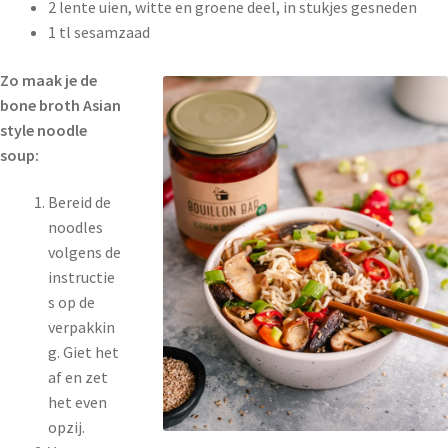
2 lente uien, witte en groene deel, in stukjes gesneden
1 tl sesamzaad
Zo maak je de
bone broth Asian
style noodle
soup:
Bereid de
noodles
volgens de
instructie
s op de
verpakkin
g. Giet het
af en zet
het even
opzij.