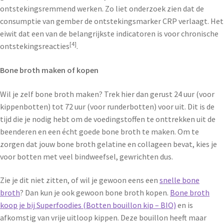
ontstekingsremmend werken. Zo liet onderzoek zien dat de
consumptie van gember de ontstekingsmarker CRP verlaagt. Het
eiwit dat een van de belangrijkste indicatoren is voor chronische
[4]
ontstekingsreacties
.
Bone broth maken of kopen
Wil je zelf bone broth maken? Trek hier dan gerust 24 uur (voor
kippenbotten) tot 72 uur (voor runderbotten) voor uit. Dit is de
tijd die je nodig hebt om de voedingstoffen te onttrekken uit de
beenderen en een écht goede bone broth te maken. Om te
zorgen dat jouw bone broth gelatine en collageen bevat, kies je
voor botten met veel bindweefsel, gewrichten dus.
Zie je dit niet zitten, of wil je gewoon eens een
snelle bone
broth
? Dan kun je ook gewoon bone broth kopen.
Bone broth
koop je bij Superfoodies (Botten bouillon kip – BIO)
en is
afkomstig van vrije uitloop kippen. Deze bouillon heeft maar