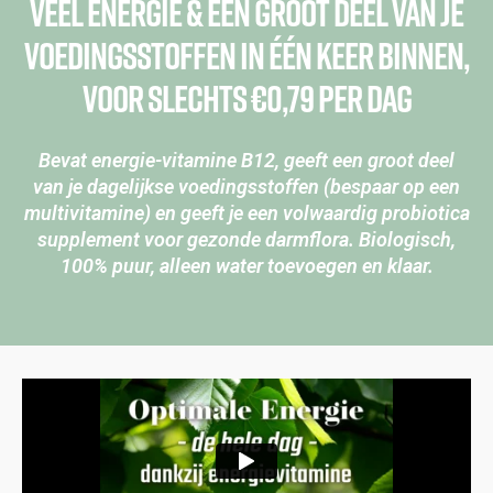
veel energie & een groot deel van je
voedingsstoffen in één keer binnen,
voor slechts €0,79 per dag
Bevat energie-vitamine B12, geeft een groot deel
van je dagelijkse voedingsstoffen (bespaar op een
multivitamine) en geeft je een volwaardig probiotica
supplement voor gezonde darmflora. Biologisch,
100% puur, alleen water toevoegen en klaar.