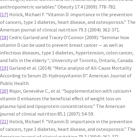
anthropometric variables.” Obesity 17.4 (2009): 778-782.
[17]
Holick, Michael F. “Vitamin D: importance in the prevention
of cancers, type 1 diabetes, heart disease, and osteoporosis.” The
American journal of clinical nutrition 79.3 (2004): 362-371.
[18]
Cedric Garland and Tracey O’Connor (2009): “Seminar how
vitamin D can be used to prevent breast cancer — as well as
infectious diseases, type 1 diabetes, hypertension, colon cancer,
and falls in the elderly “, University of Toronto, Ontario, Canada.
[19]
Garland et al. (2014): “Meta-analysis of All-Cause Mortality
According to Serum 25-Hydroxyvitamin D”. American Journal of
Public Health
[20]
Major, Geneviève C., et al. “Supplementation with calcium+
vitamin D enhances the beneficial effect of weight loss on
plasma lipid and lipoprotein concentrations.” The American
journal of clinical nutrition 85.1 (2007): 54-59.
[21]
Holick, Michael F. “Vitamin D: importance in the prevention
of cancers, type 1 diabetes, heart disease, and osteoporosis.” The
American journal of clinical nutrition 79.3 (2004): 362-371.