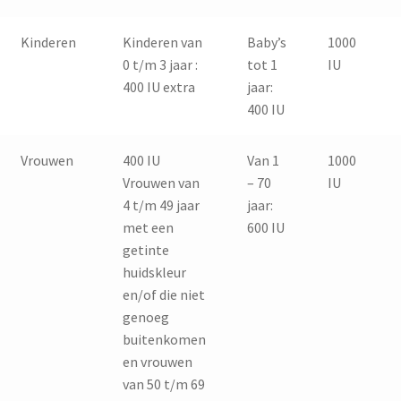
Kinderen
Kinderen van
Baby’s
1000
0 t/m 3 jaar :
tot 1
IU
400 IU extra
jaar:
400 IU
Vrouwen
400 IU
Van 1
1000
Vrouwen van
– 70
IU
4 t/m 49 jaar
jaar:
met een
600 IU
getinte
huidskleur
en/of die niet
genoeg
buitenkomen
en vrouwen
van 50 t/m 69