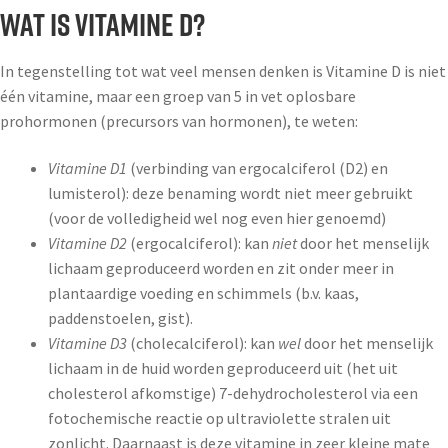
Wat is vitamine D?
In tegenstelling tot wat veel mensen denken is Vitamine D is niet
één vitamine, maar een groep van 5 in vet oplosbare
prohormonen (precursors van hormonen), te weten:
Vitamine D1
(verbinding van ergocalciferol (D2) en
lumisterol): deze benaming wordt niet meer gebruikt
(voor de volledigheid wel nog even hier genoemd)
Vitamine D2
(ergocalciferol): kan
niet
door het menselijk
lichaam geproduceerd worden en zit onder meer in
plantaardige voeding en schimmels (b.v. kaas,
paddenstoelen, gist).
Vitamine D3
(cholecalciferol): kan
wel
door het menselijk
lichaam in de huid worden geproduceerd uit (het uit
cholesterol afkomstige) 7-dehydrocholesterol via een
fotochemische reactie op ultraviolette stralen uit
zonlicht. Daarnaast is deze vitamine in zeer kleine mate