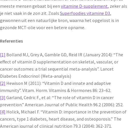
meeste mensen gebaat bij een
vitamine D-supplement
, zeker als
je niet vaak in de zon zit. Zoals
Superfoodies vitamine D3
,
gewonnen uit een natuurlijke bron, waarna het opgelost is in
gezonde MCT-olie voor een betere opname.
Referenties
[1]
Bolland MJ, Grey A, Gamble GD, Reid IR (January 2014): “The
effect of vitamin D supplementation on skeletal, vascular, or
cancer outcomes: a trial sequential meta-analysis”. Lancet
Diabetes Endocrinol (Meta-analysis)
[2]
Hewison M (2011): “Vitamin D and innate and adaptive
immunity”. Vitam. Horm. Vitamins & Hormones 86: 23–62.
[3]
Garland, Cedric F., et al: “The role of vitamin D in cancer
prevention.” American Journal of Public Health 96.2 (2006): 252.
[4]
Holick, Michael F. “Vitamin D: importance in the prevention of
cancers, type 1 diabetes, heart disease, and osteoporosis.” The
American journal of clinical nutrition 79.3 (2004): 362-371.