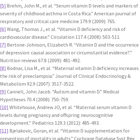
[5]
Brehm, John M., et al. “Serum vitamin D levels and markers of
severity of childhood asthma in Costa Rica.” American journal of
respiratory and critical care medicine 179.9 (2009): 765.
[6]
Wang, Thomas J., et al. “Vitamin D deficiency and risk of
cardiovascular disease.” Circulation 117.4 (2008): 503-511.
[7]
Bertone‐Johnson, Elizabeth R. “Vitamin D and the occurrence
of depression: causal association or circumstantial evidence?.”
Nutrition reviews 67.8 (2009): 481-492.
[8]
Bodnar, Lisa M., et al. “Maternal vitamin D deficiency increases
the risk of preeclampsia.” Journal of Clinical Endocrinology &
Metabolism 92.9 (2007): 3517-3522.
[9]
Cannell, John Jacob. “Autism and vitamin D.” Medical
Hypotheses 70.4 (2008): 750-759.
[10]
Whitehouse, Andrew JO, et al. “Maternal serum vitamin D
levels during pregnancy and offspring neurocognitive
development.” Pediatrics 129.3 (2012): 485-493.
[11]
Bjelakovic, Goran, et al. “Vitamin D supplementation for
prevention of mortality in adults.” Cochrane Database Syst Rev