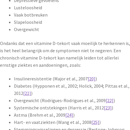
Depressieve gevoelens
Lusteloosheid
Vaak botbreuken
Slapeloosheid
Overgewicht
Ondanks dat een vitamine D-tekort vaak moeilijk te herkennen is,
is het heel belangrijk om de symptomen niet te negeren. Een
chronisch vitamine D-tekort kan namelijk leiden tot allerlei
ernstige ziektes en aandoeningen, zoals:
Insulineresistentie (Major et al., 2007
[20]
)
Diabetes (Hypponen et al., 2002; Holick, 2004; Pittas et al.,
2012
[21]
)
Overgewicht (Rodrigues-Rodrigues et al., 2009
[22]
)
Systemische ontstekingen (Harris et al., 2012
[23]
)
Astma (Brehm et al., 2009
[24]
)
Hart- en vaatziekten (Wang et al., 2008
[25]
)
Stemmingswisselingen en depressie (Bertone-Johnson,