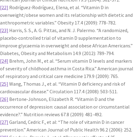
[22]
Rodríguez‐Rodríguez, Elena, et al. “Vitamin D in
overweight/obese women and its relationship with dietetic and
anthropometric variables.” Obesity 17.4 (2009): 778-782.
[23]
Harris, S. S., A. G. Pittas, and N. J. Palermo. “A randomized,
placebo‐controlled trial of vitamin D supplementation to
improve glycaemia in overweight and obese African Americans.”
Diabetes, Obesity and Metabolism 14.9 (2012): 789-794.
[24]
Brehm, John M., et al. “Serum vitamin D levels and markers
of severity of childhood asthma in Costa Rica.” American journal
of respiratory and critical care medicine 179.9 (2009): 765.
[25]
Wang, Thomas J., et al. “Vitamin D deficiency and risk of
cardiovascular disease.” Circulation 117.4 (2008): 503-511.
[26]
Bertone‐Johnson, Elizabeth R. “Vitamin D and the
occurrence of depression: causal association or circumstantial
evidence?.” Nutrition reviews 67.8 (2009): 481-492.
[27]
Garland, Cedric F., et al: “The role of vitamin D in cancer
prevention.” American Journal of Public Health 96.2 (2006): 252.