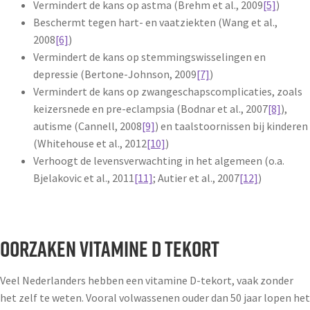
Vermindert de kans op astma (Brehm et al., 2009
[5]
)
Beschermt tegen hart- en vaatziekten (Wang et al.,
2008
[6]
)
Vermindert de kans op stemmingswisselingen en
depressie (Bertone-Johnson, 2009
[7]
)
Vermindert de kans op zwangeschapscomplicaties, zoals
keizersnede en pre-eclampsia (Bodnar et al., 2007
[8]
),
autisme (Cannell, 2008
[9]
) en taalstoornissen bij kinderen
(Whitehouse et al., 2012
[10]
)
Verhoogt de levensverwachting in het algemeen (o.a.
Bjelakovic et al., 2011
[11]
; Autier et al., 2007
[12]
)
Oorzaken vitamine D tekort
Veel Nederlanders hebben een vitamine D-tekort, vaak zonder
het zelf te weten. Vooral volwassenen ouder dan 50 jaar lopen het