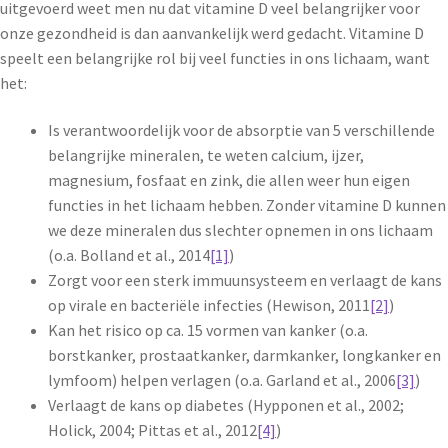
uitgevoerd weet men nu dat vitamine D veel belangrijker voor
onze gezondheid is dan aanvankelijk werd gedacht. Vitamine D
speelt een belangrijke rol bij veel functies in ons lichaam, want
het:
Is verantwoordelijk voor de absorptie van 5 verschillende
belangrijke mineralen, te weten calcium, ijzer,
magnesium, fosfaat en zink, die allen weer hun eigen
functies in het lichaam hebben. Zonder vitamine D kunnen
we deze mineralen dus slechter opnemen in ons lichaam
(o.a. Bolland et al., 2014
[1]
)
Zorgt voor een sterk immuunsysteem en verlaagt de kans
op virale en bacteriële infecties (Hewison, 2011
[2]
)
Kan het risico op ca. 15 vormen van kanker (o.a.
borstkanker, prostaatkanker, darmkanker, longkanker en
lymfoom) helpen verlagen (o.a. Garland et al., 2006
[3]
)
Verlaagt de kans op diabetes (Hypponen et al., 2002;
Holick, 2004; Pittas et al., 2012
[4]
)