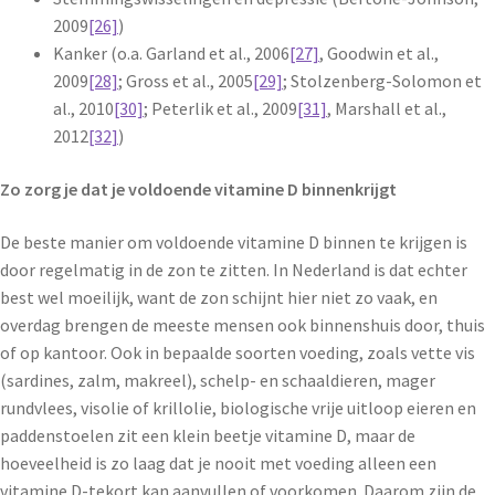
2009
[26]
)
Kanker (o.a. Garland et al., 2006
[27]
, Goodwin et al.,
2009
[28]
; Gross et al., 2005
[29]
; Stolzenberg-Solomon et
al., 2010
[30]
; Peterlik et al., 2009
[31]
, Marshall et al.,
2012
[32]
)
Zo zorg je dat je voldoende vitamine D binnenkrijgt
De beste manier om voldoende vitamine D binnen te krijgen is
door regelmatig in de zon te zitten. In Nederland is dat echter
best wel moeilijk, want de zon schijnt hier niet zo vaak, en
overdag brengen de meeste mensen ook binnenshuis door, thuis
of op kantoor. Ook in bepaalde soorten voeding, zoals vette vis
(sardines, zalm, makreel), schelp- en schaaldieren, mager
rundvlees, visolie of krillolie, biologische vrije uitloop eieren en
paddenstoelen zit een klein beetje vitamine D, maar de
hoeveelheid is zo laag dat je nooit met voeding alleen een
vitamine D-tekort kan aanvullen of voorkomen. Daarom zijn de