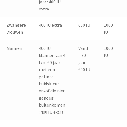
jaar : 400 IU
extra
Zwangere
400 IU extra
600 IU
1000
vrouwen
IU
Mannen
400 IU
Van 1
1000
Mannen van 4
– 70
IU
t/m 69 jaar
jaar:
met een
600 IU
getinte
huidskleur
en/of die niet
genoeg
buitenkomen
: 400 IU extra