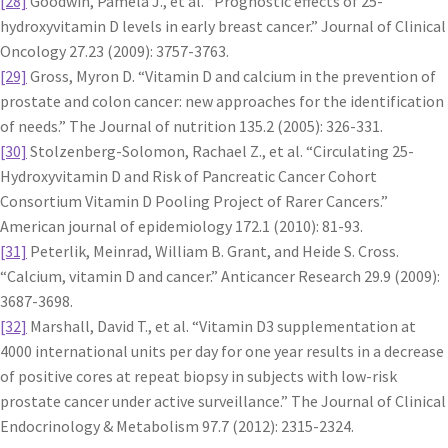
[28]
Goodwin, Pamela J., et al. “Prognostic effects of 25-
hydroxyvitamin D levels in early breast cancer.” Journal of Clinical
Oncology 27.23 (2009): 3757-3763.
[29]
Gross, Myron D. “Vitamin D and calcium in the prevention of
prostate and colon cancer: new approaches for the identification
of needs.” The Journal of nutrition 135.2 (2005): 326-331.
[30]
Stolzenberg-Solomon, Rachael Z., et al. “Circulating 25-
Hydroxyvitamin D and Risk of Pancreatic Cancer Cohort
Consortium Vitamin D Pooling Project of Rarer Cancers.”
American journal of epidemiology 172.1 (2010): 81-93.
[31]
Peterlik, Meinrad, William B. Grant, and Heide S. Cross.
“Calcium, vitamin D and cancer.” Anticancer Research 29.9 (2009):
3687-3698.
[32]
Marshall, David T., et al. “Vitamin D3 supplementation at
4000 international units per day for one year results in a decrease
of positive cores at repeat biopsy in subjects with low-risk
prostate cancer under active surveillance.” The Journal of Clinical
Endocrinology & Metabolism 97.7 (2012): 2315-2324.