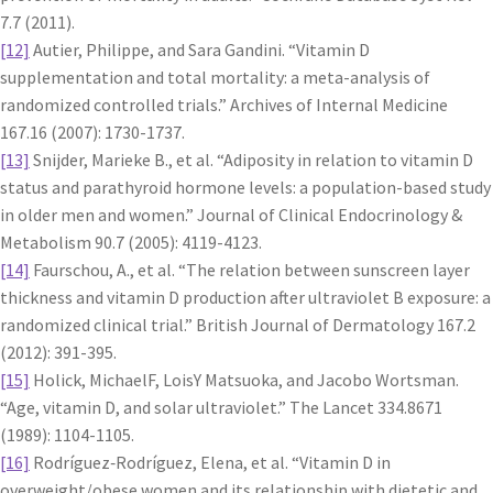
7.7 (2011).
[12]
Autier, Philippe, and Sara Gandini. “Vitamin D
supplementation and total mortality: a meta-analysis of
randomized controlled trials.” Archives of Internal Medicine
167.16 (2007): 1730-1737.
[13]
Snijder, Marieke B., et al. “Adiposity in relation to vitamin D
status and parathyroid hormone levels: a population-based study
in older men and women.” Journal of Clinical Endocrinology &
Metabolism 90.7 (2005): 4119-4123.
[14]
Faurschou, A., et al. “The relation between sunscreen layer
thickness and vitamin D production after ultraviolet B exposure: a
randomized clinical trial.” British Journal of Dermatology 167.2
(2012): 391-395.
[15]
Holick, MichaelF, LoisY Matsuoka, and Jacobo Wortsman.
“Age, vitamin D, and solar ultraviolet.” The Lancet 334.8671
(1989): 1104-1105.
[16]
Rodríguez‐Rodríguez, Elena, et al. “Vitamin D in
overweight/obese women and its relationship with dietetic and