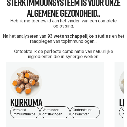
Sterk Immuunsysteem Is Voor Onze
Algemene Gezondheid..
Heb ik me toegewijd aan het vinden van een complete
oplossing.
Na het analyseren van
93 wetenschappelijke studies
en het
raadplegen van topimmunologen…
Ontdekte ik de perfecte combinatie van natuurlijke
ingrediënten die in synergie werken:
Kurkuma
Li
Versterkt
Vermindert
Ondersteunt
Sti
immuunfunctie
ontstekingen
gewrichten
im