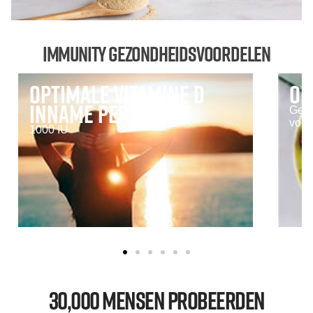
Immunity Gezondheidsvoordelen
Optimale Vitamine D
Op
inname per portie
Geef
voor
1000 IU
30,000 Mensen Probeerden