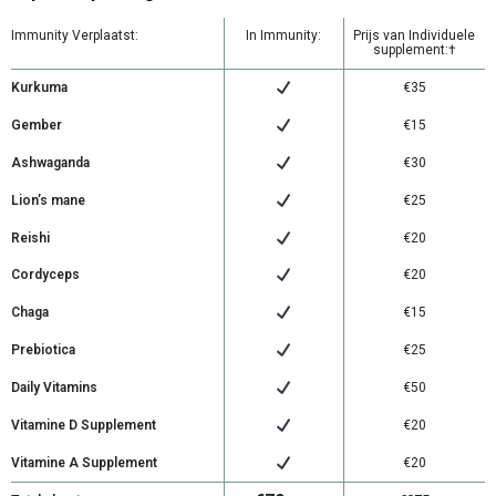
Immunity Verplaatst:
In Immunity:
Prijs van Individuele
supplement:†
Kurkuma
€35
Gember
€15
Ashwaganda
€30
Lion’s mane
€25
Reishi
€20
Cordyceps
€20
Chaga
€15
Prebiotica
€25
Daily Vitamins
€50
Vitamine D Supplement
€20
Vitamine A Supplement
€20