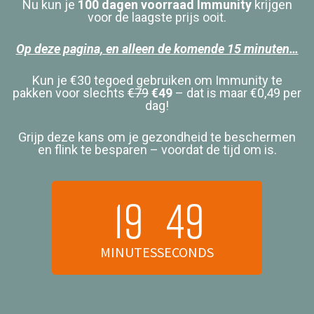
Nu kun je
100 dagen voorraad Immunity
krijgen
voor de laagste prijs ooit.
Op deze pagina, en alleen de komende 15 minuten…
Kun je €30 tegoed gebruiken om Immunity te
pakken voor slechts
€79
€49
– dat is maar €0,49 per
dag!
Grijp deze kans om je gezondheid te beschermen
en flink te besparen – voordat de tijd om is.
19
48
MINUTES
SECONDS