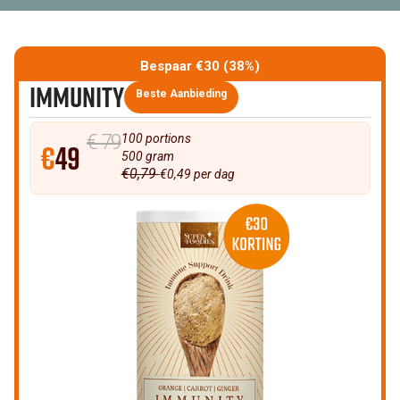
Bespaar €30 (38%)
Immunity
Beste Aanbieding
€ 79
100 portions
€
49
500 gram
€0,79
€0,49 per dag