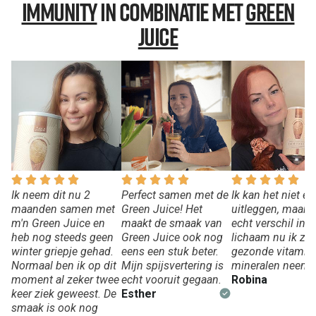
Immunity
In Combinatie Met
Green
Juice
Ik neem dit nu 2
Perfect samen met de
Ik kan het niet ec
maanden samen met
Green Juice! Het
uitleggen, maar i
m'n Green Juice en
maakt de smaak van
echt verschil in m
heb nog steeds geen
Green Juice ook nog
lichaam nu ik zo
winter griepje gehad.
eens een stuk beter.
gezonde vitamin
Normaal ben ik op dit
Mijn spijsvertering is
mineralen neem.
moment al zeker twee
echt vooruit gegaan.
Robina
keer ziek geweest. De
Esther
smaak is ook nog