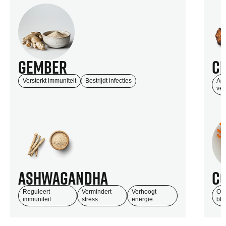
Gember
C
Versterkt immuniteit
Bestrijdt infecties
Act
ver
Ashwagandha
C
Reguleert
Vermindert
Verhoogt
Ond
immuniteit
stress
energie
blo