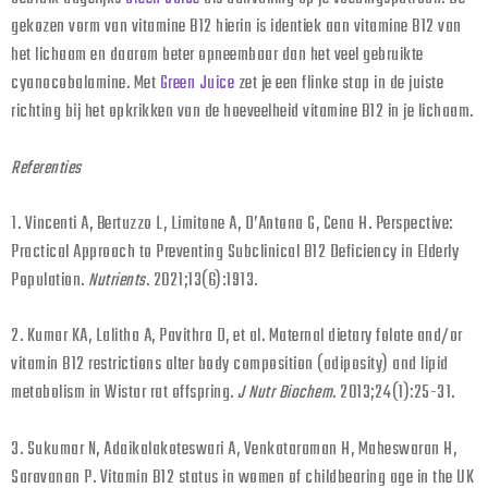
gekozen vorm van vitamine B12 hierin is identiek aan vitamine B12 van
het lichaam en daarom beter opneembaar dan het veel gebruikte
cyanocobalamine. Met
Green Juice
zet je een flinke stap in de juiste
richting bij het opkrikken van de hoeveelheid vitamine B12 in je lichaam.
Referenties
1. Vincenti A, Bertuzzo L, Limitone A, D’Antona G, Cena H. Perspective:
Practical Approach to Preventing Subclinical B12 Deficiency in Elderly
Population.
Nutrients
. 2021;13(6):1913.
2. Kumar KA, Lalitha A, Pavithra D, et al. Maternal dietary folate and/or
vitamin B12 restrictions alter body composition (adiposity) and lipid
metabolism in Wistar rat offspring.
J Nutr Biochem
. 2013;24(1):25-31.
3. Sukumar N, Adaikalakoteswari A, Venkataraman H, Maheswaran H,
Saravanan P. Vitamin B12 status in women of childbearing age in the UK