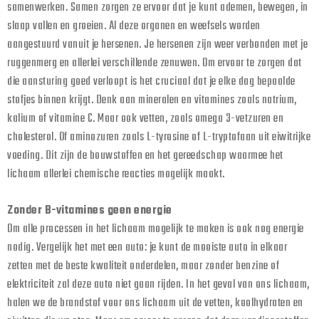
samenwerken. Samen zorgen ze ervoor dat je kunt ademen, bewegen, in
slaap vallen en groeien. Al deze organen en weefsels worden
aangestuurd vanuit je hersenen. Je hersenen zijn weer verbonden met je
ruggenmerg en allerlei verschillende zenuwen. Om ervoor te zorgen dat
die aansturing goed verloopt is het cruciaal dat je elke dag bepaalde
stofjes binnen krijgt. Denk aan mineralen en vitamines zoals natrium,
kalium of vitamine C. Maar ook vetten, zoals omega 3-vetzuren en
cholesterol. Of aminozuren zoals L-tyrosine of L-tryptofaan uit eiwitrijke
voeding. Dit zijn de bouwstoffen en het gereedschap waarmee het
lichaam allerlei chemische reacties mogelijk maakt.
Zonder B-vitamines geen energie
Om alle processen in het lichaam mogelijk te maken is ook nog energie
nodig. Vergelijk het met een auto: je kunt de mooiste auto in elkaar
zetten met de beste kwaliteit onderdelen, maar zonder benzine of
elektriciteit zal deze auto niet gaan rijden. In het geval van ons lichaam,
halen we de brandstof voor ons lichaam uit de vetten, koolhydraten en