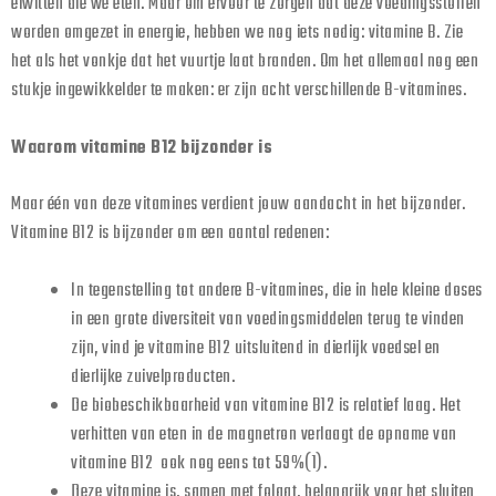
eiwitten die we eten. Maar om ervoor te zorgen dat deze voedingsstoffen
worden omgezet in energie, hebben we nog iets nodig: vitamine B. Zie
het als het vonkje dat het vuurtje laat branden. Om het allemaal nog een
stukje ingewikkelder te maken: er zijn acht verschillende B-vitamines.
Waarom vitamine B12 bijzonder is
Maar één van deze vitamines verdient jouw aandacht in het bijzonder.
Vitamine B12 is bijzonder om een aantal redenen:
In tegenstelling tot andere B-vitamines, die in hele kleine doses
in een grote diversiteit van voedingsmiddelen terug te vinden
zijn, vind je vitamine B12 uitsluitend in dierlijk voedsel en
dierlijke zuivelproducten.
De biobeschikbaarheid van vitamine B12 is relatief laag. Het
verhitten van eten in de magnetron verlaagt de opname van
vitamine B12 ook nog eens tot 59%(1).
Deze vitamine is, samen met folaat, belangrijk voor het sluiten