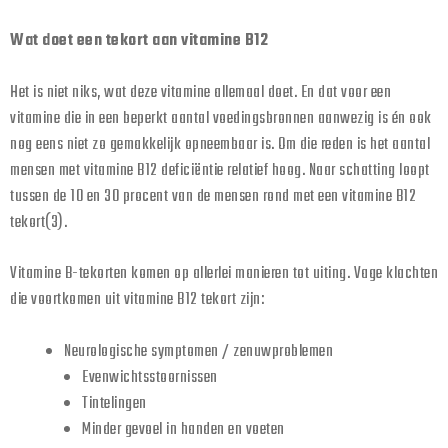
Wat doet een tekort aan vitamine B12
Het is niet niks, wat deze vitamine allemaal doet. En dat voor een
vitamine die in een beperkt aantal voedingsbronnen aanwezig is én ook
nog eens niet zo gemakkelijk opneembaar is. Om die reden is het aantal
mensen met vitamine B12 deficiëntie relatief hoog. Naar schatting loopt
tussen de 10 en 30 procent van de mensen rond met een vitamine B12
tekort(3).
Vitamine B-tekorten komen op allerlei manieren tot uiting.
Vage klachten
die voortkomen uit vitamine B12 tekort zijn:
Neurologische symptomen / zenuwproblemen
Evenwichtsstoornissen
Tintelingen
Minder gevoel in handen en voeten