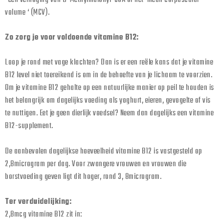
volume ‘ (MCV).
Zo zorg je voor voldoende vitamine B12:
Loop je rond met vage klachten? Dan is er een reële kans dat je vitamine
B12 level niet toereikend is om in de behoefte van je lichaam te voorzien.
Om je vitamine B12 gehalte op een natuurlijke manier op peil te houden is
het belangrijk om dagelijks voeding als yoghurt, eieren, gevogelte of vis
te nuttigen. Eet je geen dierlijk voedsel? Neem dan dagelijks een vitamine
B12-supplement.
De aanbevolen dagelijkse hoeveelheid vitamine B12 is vastgesteld op
2,8microgram per dag. Voor zwangere vrouwen en vrouwen die
borstvoeding geven ligt dit hoger, rond 3, 8microgram.
Ter verduidelijking:
2,8mcg vitamine B12 zit in: