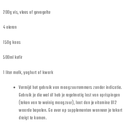
200g vis, vlees of gevogelte
4 eieren
150g kaas
500ml kefir
1 liter melk, yoghurt of kwark
Vermijd het gebruik van maagzuurremmers zonder indicatie.
Gebruik je die wel óf heb je regelmatig last van oprispingen
(teken van te weinig maagzuur), laat dan je vitamine B12
waarde bepalen. Ga over op supplementen wanneer je tekort
dreigt te komen.