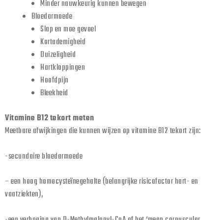
Minder nauwkeurig kunnen bewegen
Bloedarmoede
Slap en moe gevoel
Kortademigheid
Duizeligheid
Hartkloppingen
Hoofdpijn
Bleekheid
Vitamine B12 tekort meten
Meetbare afwijkingen die kunnen wijzen op vitamine B12 tekort zijn:
-secundaire bloedarmoede
– een hoog homocysteïnegehalte (belangrijke risicofactor hart- en
vaatziekten),
-een verhoging van D-Methylmalonyl-CoA of het ‘mean corpuscular