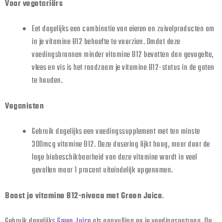
Voor vegetariërs
Eet dagelijks een combinatie van eieren en zuivelproducten om
in je vitamine B12 behoefte te voorzien. Omdat deze
voedingsbronnen minder vitamine B12 bevatten dan gevogelte,
vlees en vis is het raadzaam je vitamine B12-status in de gaten
te houden.
Veganisten
Gebruik dagelijks een voedingssupplement met ten minste
300mcg vitamine B12. Deze dosering lijkt hoog, maar door de
lage biobeschikbaarheid van deze vitamine wordt in veel
gevallen maar 1 procent uiteindelijk opgenomen.
Boost je vitamine B12-niveau met Green Juice
.
Gebruik dagelijks
Green Juice
als aanvulling op je voedingspatroon. De