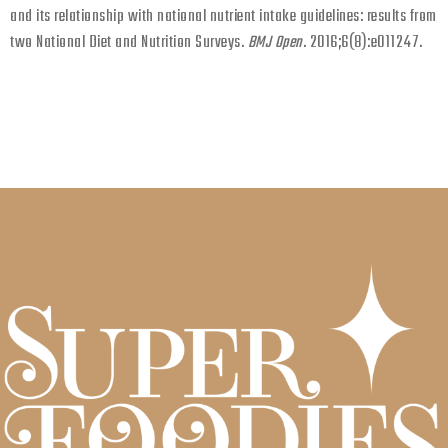
and its relationship with national nutrient intake guidelines: results from
two National Diet and Nutrition Surveys.
BMJ Open
. 2016;6(8):e011247.