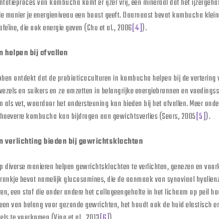
ntatieproces van kombucha komt er ijzer vrij, een mineraal dat het ijzergehal
ie manier je energieniveau een boost geeft. Daarnaast bevat kombucha klei
feïne, die ook energie geven (Chu et al., 2006
[4]
).
n helpen bij afvallen
ben ontdekt dat de probioticaculturen in kombucha helpen bij de vertering
vezels en suikers en ze omzetten in belangrijke energiebronnen en voedingss
n als vet, waardoor het ondersteuning kan bieden bij het afvallen. Meer ond
 hoeverre kombucha kan bijdragen aan gewichtsverlies (Sears, 2005
[5]
).
n verlichting bieden bij gewrichtsklachten
 diverse manieren helpen gewrichtsklachten te verlichten, genezen en voor
rankje bevat namelijk glucosamines, die de aanmaak van synoviaal hyalienz
n, een stof die onder andere het collageengehalte in het lichaam op peil ho
lleen van belang voor gezonde gewrichten, het houdt ook de huid elastisch e
els te voorkomen (Vina et al., 2013
[6]
).