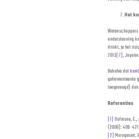
Het ka
Wetenschappers 
ondersteuning ka
drinkt, je het ri
2013
[7]
, Jayabal
Behalve dat
kom
gefermenteerde g
toegevoegd) dank
Referenties
[1]
Dufresne, C.,
(2000): 409-421
[2]
Murugesan, G.