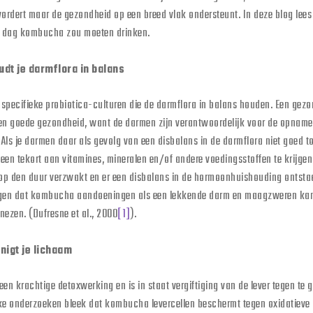
vordert maar de gezondheid op een breed vlak ondersteunt. In deze blog lees
e dag kombucha zou moeten drinken.
udt je darmflora in balans
pecifieke probiotica-culturen die de darmflora in balans houden. Een gezo
een goede gezondheid, want de darmen zijn verantwoordelijk voor de opnam
Als je darmen daar als gevolg van een disbalans in de darmflora niet goed toe
o een tekort aan vitamines, mineralen en/of andere voedingsstoffen te krijge
p den duur verzwakt en er een disbalans in de hormoonhuishouding ontsta
ingen dat kombucha aandoeningen als een lekkende darm en maagzweren ka
ezen. (Dufresne et al., 2000
[1]
).
inigt je lichaam
n krachtige detoxwerking en is in staat vergiftiging van de lever tegen te g
e onderzoeken bleek dat kombucha levercellen beschermt tegen oxidatieve