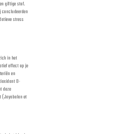
 giftige stof.
ij concludeerden
atieve stress
ich in het
tief effect op je
teriën en
tioxidant D-
t deze
t (Jayabalan et