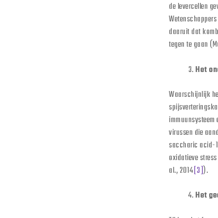
de levercellen g
Wetenschappers v
daaruit dat komb
tegen te gaan (M
Het on
Waarschijnlijk h
spijsverteringska
immuunsysteem en
virussen die aan
saccharic acid-1
oxidatieve stres
al., 2014
[3]
).
Het ge