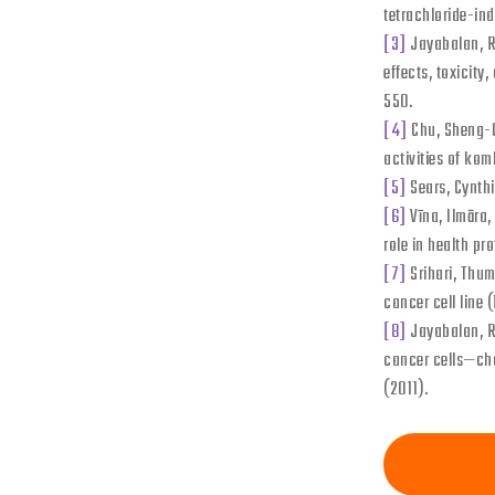
tetrachloride-in
[3]
Jayabalan, Ra
effects, toxicit
550.
[4]
Chu, Sheng-Ch
activities of ko
[5]
Sears, Cynthi
[6]
Vīna, Ilmāra,
role in health pro
[7]
Srihari, Thum
cancer cell line 
[8]
Jayabalan, Ra
cancer cells—cha
(2011).