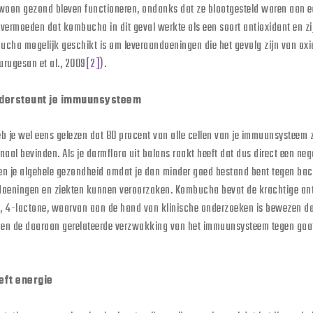
ewoon gezond bleven functioneren, ondanks dat ze blootgesteld waren aan een
ermoeden dat kombucha in dit geval werkte als een soort antioxidant en z
ucha mogelijk geschikt is om leveraandoeningen die het gevolg zijn van oxid
urugesan et al., 2009
[2]
).
dersteunt je immuunsysteem
eb je wel eens gelezen dat 80 procent van alle cellen van je immuunsysteem z
naal bevinden. Als je darmflora uit balans raakt heeft dat dus direct een nega
 je algehele gezondheid omdat je dan minder goed bestand bent tegen bac
doeningen en ziekten kunnen veroorzaken. Kombucha bevat de krachtige an
, 4-lactone, waarvan aan de hand van klinische onderzoeken is bewezen da
s en de daaraan gerelateerde verzwakking van het immuunsysteem tegen gaa
eft energie