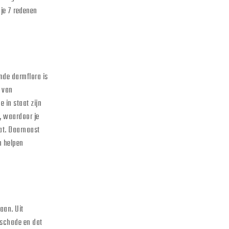
 je 7 redenen
nde darmflora is
e van
 in staat zijn
n, waardoor je
at. Daarnaast
n helpen
aan. Uit
 schade en dat