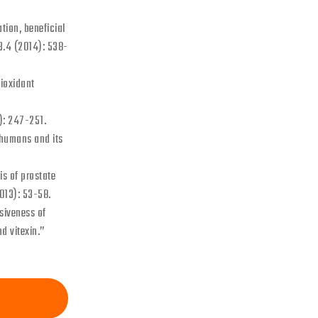
ion, beneficial
3.4 (2014): 538-
tioxidant
5): 247-251.
 humans and its
is of prostate
2013): 53-58.
asiveness of
d vitexin.”