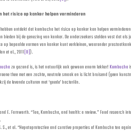
n het risico op kanker helpen verminderen
hebben ontdekt dat kombucha het risico op kanker kan helpen verminderen
n bieden bij de genezing van kanker. De onderzoekers stelden vast dat als
sico op bepaalde vormen van kanker kunt verkleinen, waaronder prostaatkanker
an et al., 2011
[8]
).
bucha
zo gezond is, is het natuurlijk ook gewoon enorm lekker!
Kombucha
i
roene thee met een zachte, neutrale smaak en is licht bruisend (geen kunst
zij de levende culturen met ‘goede’ bacteriën.
 and E. Farnworth. “Tea, Kombucha, and health: a review.” Food research int
.
 S., et al. “Hepatoprotective and curative properties of Kombucha tea agai