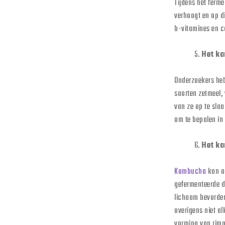
Tijdens het ferme
verhoogt en op d
b-vitamines en ca
Het ka
Onderzoekers heb
soorten zetmeel, 
van ze op te slaa
om te bepalen in
Het ka
Kombucha
kan op
gefermenteerde d
lichaam bevordere
overigens niet a
vorming van rimp