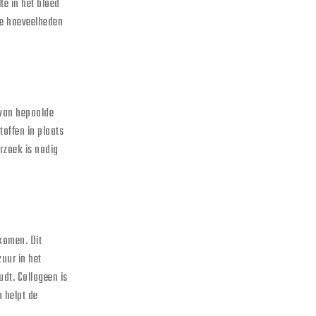
te in het bloed
ne hoeveelheden
 van bepaalde
toffen in plaats
erzoek is nodig
komen. Dit
uur in het
udt. Collageen is
n helpt de