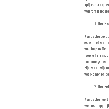
spijsvertering be
waarom je ieder
Het ho
Kombucha bevat s
essentieel voor 
voedingsstoffen. 
loop je het risic
immuunsysteem o
zijn er aanwijz
voorkomen en gen
Het re
Kombucha heeft ee
wetenschappelijk