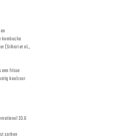
 en
 je kombucha
 (Srihari et al.,
s een frisse
matig koolzuur
ernational 33.6
nst carbon