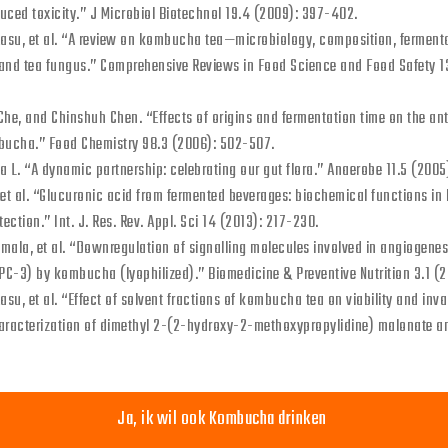
duced toxicity.” J Microbiol Biotechnol 19.4 (2009): 397-402.
su, et al. “A review on kombucha tea—microbiology, composition, fermentat
y, and tea fungus.” Comprehensive Reviews in Food Science and Food Safety 1
e, and Chinshuh Chen. “Effects of origins and fermentation time on the an
mbucha.” Food Chemistry 98.3 (2006): 502-507.
a L. “A dynamic partnership: celebrating our gut flora.” Anaerobe 11.5 (200
 et al. “Glucuronic acid from fermented beverages: biochemical functions in
tection.” Int. J. Res. Rev. Appl. Sci 14 (2013): 217-230.
mala, et al. “Downregulation of signalling molecules involved in angiogenes
(PC-3) by kombucha (lyophilized).” Biomedicine & Preventive Nutrition 3.1 (
su, et al. “Effect of solvent fractions of kombucha tea on viability and inv
racterization of dimethyl 2-(2-hydroxy-2-methoxypropylidine) malonate an
Ja, ik wil ook Kombucha drinken