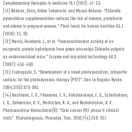
Complementary therapies in medicine 19.1 (2011): 47-53.
[11]
Nakano, Shiro, Hideo Takekoshi, and Masuo Nakano. “Chlorella
pyrenoidosa supplementation reduces the risk of anemia, proteinuria
and edema in pregnant women.” Plant foods for human nutrition 65.1
(2010): 25-30.
[12]
Morris, Humberto J., et al. “Immunostimulant activity of an
enzymatic protein hydrolysate from green microalga Chlorella vulgaris
on undernourished mice.” Enzyme and microbial technology 40.3
(2007): 456-460.
[13]
Tsukagoshi, S. “Development of a novel photosensitizer, talaporfin
sodium, for the photodynamic therapy (PDT)”. Gan To Kagaku Ryoho
2004;31(6):979-985
[14]
Kochneva, E. V., Filonenko, E. V., Vakulovskaya, E. G., Scherbakova,
E. G., Seliverstov, O. V., Markichev, N. A., and Reshetnickov, A. V.
Photosensitizer Radachlorin(R): “Skin cancer PDT phase II clinical
trials”. Photodiagnosis. Photodyn. Ther. 2010;7(4):258-267.