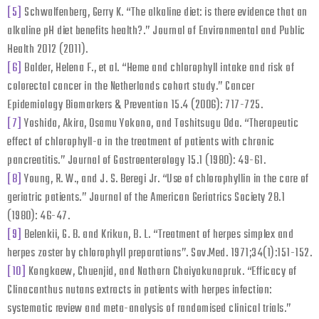
[5]
Schwalfenberg, Gerry K. “The alkaline diet: is there evidence that an
alkaline pH diet benefits health?.” Journal of Environmental and Public
Health 2012 (2011).
[6]
Balder, Helena F., et al. “Heme and chlorophyll intake and risk of
colorectal cancer in the Netherlands cohort study.” Cancer
Epidemiology Biomarkers & Prevention 15.4 (2006): 717-725.
[7]
Yoshida, Akira, Osamu Yokono, and Toshitsugu Oda. “Therapeutic
effect of chlorophyll-a in the treatment of patients with chronic
pancreatitis.” Journal of Gastroenterology 15.1 (1980): 49-61.
[8]
Young, R. W., and J. S. Beregi Jr. “Use of chlorophyllin in the care of
geriatric patients.” Journal of the American Geriatrics Society 28.1
(1980): 46-47.
[9]
Belenkii, G. B. and Krikun, B. L. “Treatment of herpes simplex and
herpes zoster by chlorophyll preparations”. Sov.Med. 1971;34(1):151-152.
[10]
Kongkaew, Chuenjid, and Nathorn Chaiyakunapruk. “Efficacy of
Clinacanthus nutans extracts in patients with herpes infection:
systematic review and meta-analysis of randomised clinical trials.”