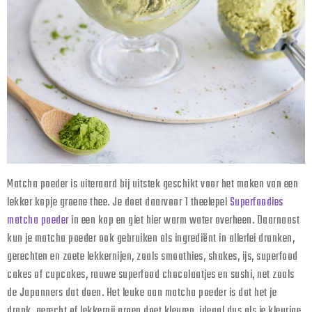
Matcha poeder is uiteraard bij uitstek geschikt voor het maken van een
lekker kopje groene thee. Je doet daarvoor 1 theelepel
Superfoodies
matcha poeder
in een kop en giet hier warm water overheen. Daarnaast
kun je matcha poeder ook gebruiken als ingrediënt in allerlei dranken,
gerechten en zoete lekkernijen, zoals smoothies, shakes, ijs, superfood
cakes of cupcakes, rauwe superfood chocolaatjes en sushi, net zoals
de Japanners dat doen. Het leuke aan matcha poeder is dat het je
drank, gerecht of lekkernij groen doet kleuren, ideaal dus als je kleurige