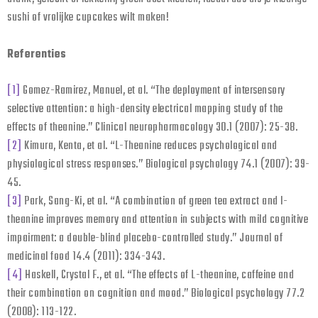
sushi of vrolijke cupcakes wilt maken!
Referenties
[1]
Gomez-Ramirez, Manuel, et al. “The deployment of intersensory
selective attention: a high-density electrical mapping study of the
effects of theanine.” Clinical neuropharmacology 30.1 (2007): 25-38.
[2]
Kimura, Kenta, et al. “L-Theanine reduces psychological and
physiological stress responses.” Biological psychology 74.1 (2007): 39-
45.
[3]
Park, Sang-Ki, et al. “A combination of green tea extract and l-
theanine improves memory and attention in subjects with mild cognitive
impairment: a double-blind placebo-controlled study.” Journal of
medicinal food 14.4 (2011): 334-343.
[4]
Haskell, Crystal F., et al. “The effects of L-theanine, caffeine and
their combination on cognition and mood.” Biological psychology 77.2
(2008): 113-122.