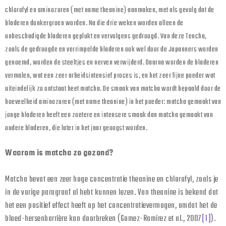
chlorofyl en aminozuren (met name theanine) aanmaken, met als gevolg dat de
bladeren donkergroen worden. Na die drie weken worden alleen de
onbeschadigde bladeren geplukt en vervolgens gedroogd. Van deze Tencha,
zoals de gedroogde en verrimpelde bladeren ook wel door de Japanners worden
genoemd, worden de steeltjes en nerven verwijderd. Daarna worden de bladeren
vermalen, wat een zeer arbeidsintensief proces is, en het zeer fijne poeder wat
uiteindelijk zo ontstaat heet matcha. De smaak van matcha wordt bepaald door de
hoeveelheid aminozuren (met name theanine) in het poeder: matcha gemaakt van
jonge bladeren heeft een zoetere en intensere smaak dan matcha gemaakt van
oudere bladeren, die later in het jaar geoogst worden.
Waarom is matcha zo gezond?
Matcha bevat een zeer hoge concentratie theanine en chlorofyl, zoals je
in de vorige paragraaf al hebt kunnen lezen. Van theanine is bekend dat
het een positief effect heeft op het concentratievermogen, omdat het de
bloed-hersenbarrière kan doorbreken (Gomez-Ramirez et al., 2007
[1]
).