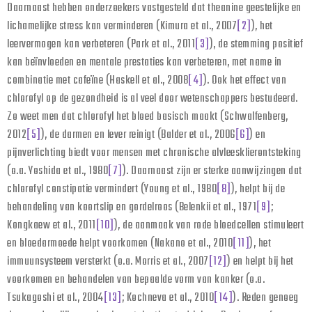
Daarnaast hebben onderzoekers vastgesteld dat theanine geestelijke en
lichamelijke stress kan verminderen (Kimura et al., 2007
[2]
), het
leervermogen kan verbeteren (Park et al., 2011
[3]
), de stemming positief
kan beïnvloeden en mentale prestaties kan verbeteren, met name in
combinatie met cafeïne (Haskell et al., 2008
[4]
). Ook het effect van
chlorofyl op de gezondheid is al veel door wetenschappers bestudeerd.
Zo weet men dat chlorofyl het bloed basisch maakt (Schwalfenberg,
2012
[5]
), de darmen en lever reinigt (Balder et al., 2006
[6]
) en
pijnverlichting biedt voor mensen met chronische alvleesklierontsteking
(o.a. Yoshida et al., 1980
[7]
). Daarnaast zijn er sterke aanwijzingen dat
chlorofyl constipatie vermindert (Young et al., 1980
[8]
), helpt bij de
behandeling van koortslip en gordelroos (Belenkii et al., 1971
[9]
;
Kongkaew et al., 2011
[10]
), de aanmaak van rode bloedcellen stimuleert
en bloedarmoede helpt voorkomen (Nakano et al., 2010
[11]
), het
immuunsysteem versterkt (o.a. Morris et al., 2007
[12]
) en helpt bij het
voorkomen en behandelen van bepaalde vorm van kanker (o.a.
Tsukagoshi et al., 2004
[13]
; Kochneva et al., 2010
[14]
). Reden genoeg