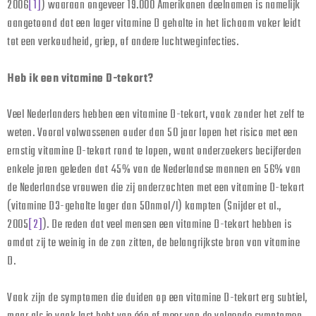
2006
[1]
) waaraan ongeveer 19.000 Amerikanen deelnamen is namelijk
aangetoond dat een lager vitamine D gehalte in het lichaam vaker leidt
tot een verkoudheid, griep, of andere luchtweginfecties.
Heb ik een vitamine D-tekort?
Veel Nederlanders hebben een vitamine D-tekort, vaak zonder het zelf te
weten. Vooral volwassenen ouder dan 50 jaar lopen het risico met een
ernstig vitamine D-tekort rond te lopen, want onderzoekers becijferden
enkele jaren geleden dat 45% van de Nederlandse mannen en 56% van
de Nederlandse vrouwen die zij onderzochten met een vitamine D-tekort
(vitamine D3-gehalte lager dan 50nmol/l) kampten (Snijder et al.,
2005
[2]
). De reden dat veel mensen een vitamine D-tekort hebben is
omdat zij te weinig in de zon zitten, de belangrijkste bron van vitamine
D.
Vaak zijn de symptomen die duiden op een vitamine D-tekort erg subtiel,