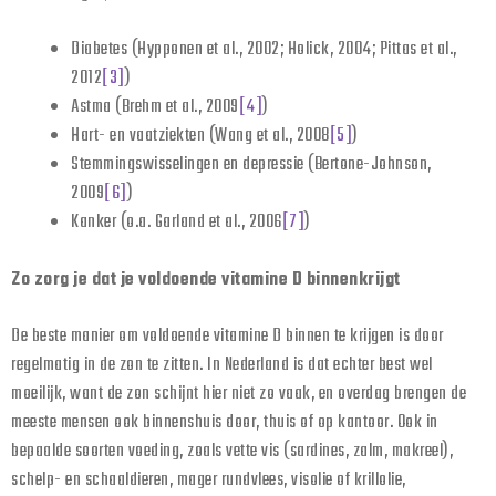
Diabetes (Hypponen et al., 2002; Holick, 2004; Pittas et al.,
2012
[3]
)
Astma (Brehm et al., 2009
[4]
)
Hart- en vaatziekten (Wang et al., 2008
[5]
)
Stemmingswisselingen en depressie (Bertone-Johnson,
2009
[6]
)
Kanker (o.a. Garland et al., 2006
[7]
)
Zo zorg je dat je voldoende vitamine D binnenkrijgt
De beste manier om voldoende vitamine D binnen te krijgen is door
regelmatig in de zon te zitten. In Nederland is dat echter best wel
moeilijk, want de zon schijnt hier niet zo vaak, en overdag brengen de
meeste mensen ook binnenshuis door, thuis of op kantoor. Ook in
bepaalde soorten voeding, zoals vette vis (sardines, zalm, makreel),
schelp- en schaaldieren, mager rundvlees, visolie of krillolie,