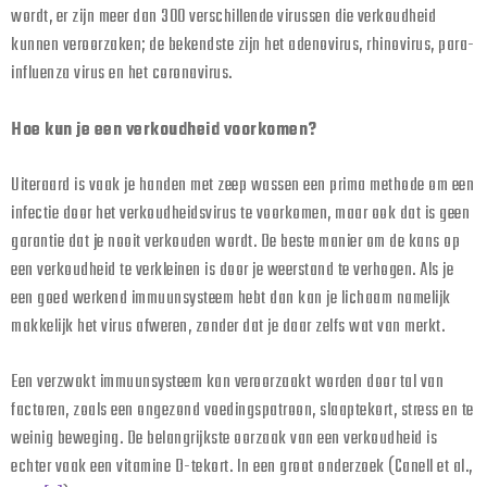
wordt, er zijn meer dan 300 verschillende virussen die verkoudheid
kunnen veroorzaken; de bekendste zijn het adenovirus, rhinovirus, para-
influenza virus en het coronavirus.
Hoe kun je een verkoudheid voorkomen?
Uiteraard is vaak je handen met zeep wassen een prima methode om een
infectie door het verkoudheidsvirus te voorkomen, maar ook dat is geen
garantie dat je nooit verkouden wordt. De beste manier om de kans op
een verkoudheid te verkleinen is door je weerstand te verhogen. Als je
een goed werkend immuunsysteem hebt dan kan je lichaam namelijk
makkelijk het virus afweren, zonder dat je daar zelfs wat van merkt.
Een verzwakt immuunsysteem kan veroorzaakt worden door tal van
factoren, zoals een ongezond voedingspatroon, slaaptekort, stress en te
weinig beweging. De belangrijkste oorzaak van een verkoudheid is
echter vaak een vitamine D-tekort. In een groot onderzoek (Canell et al.,