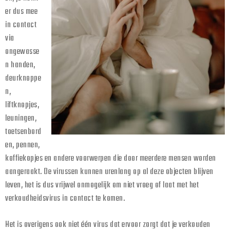
er dus mee
in contact
via
ongewasse
n handen,
deurknoppe
n,
liftknopjes,
leuningen,
toetsenbord
en, pennen,
koffiekopjes en andere voorwerpen die door meerdere mensen worden
aangeraakt. De virussen kunnen urenlang op al deze objecten blijven
leven, het is dus vrijwel onmogelijk om niet vroeg of laat met het
verkoudheidsvirus in contact te komen.
Het is overigens ook niet één virus dat ervoor zorgt dat je verkouden