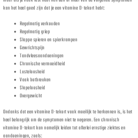
maar als je vaak last hebt van één of meer van de volgende symptomen
kan het heel goed zijn dat je een vitamine D-tekort hebt:
Regelmatig verkouden
Regelmatig griep
Slappe spieren en spierkrampen
Gewrichtspijn
Tandvleesaandoeningen
Chronische vermoeidheid
Lusteloosheid
Vaak botbreuken
Slapeloosheid
Overgewicht
Ondanks dat een vitamine D-tekort vaak moeilijk te herkennen is, is het
heel belangrijk om de symptomen niet te negeren. Een chronisch
vitamine D-tekort kan namelijk leiden tot allerlei ernstige ziektes en
aandoeningen, zoals: