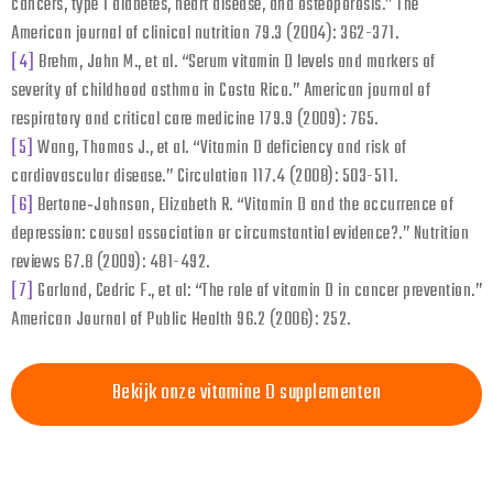
cancers, type 1 diabetes, heart disease, and osteoporosis.” The
American journal of clinical nutrition 79.3 (2004): 362-371.
[4]
Brehm, John M., et al. “Serum vitamin D levels and markers of
severity of childhood asthma in Costa Rica.” American journal of
respiratory and critical care medicine 179.9 (2009): 765.
[5]
Wang, Thomas J., et al. “Vitamin D deficiency and risk of
cardiovascular disease.” Circulation 117.4 (2008): 503-511.
[6]
Bertone‐Johnson, Elizabeth R. “Vitamin D and the occurrence of
depression: causal association or circumstantial evidence?.” Nutrition
reviews 67.8 (2009): 481-492.
[7]
Garland, Cedric F., et al: “The role of vitamin D in cancer prevention.”
American Journal of Public Health 96.2 (2006): 252.
Bekijk onze vitamine D supplementen