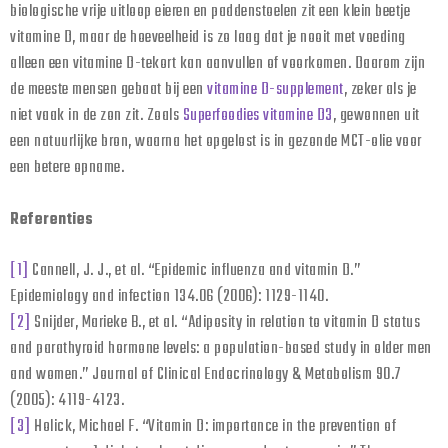
biologische vrije uitloop eieren en paddenstoelen zit een klein beetje
vitamine D, maar de hoeveelheid is zo laag dat je nooit met voeding
alleen een vitamine D-tekort kan aanvullen of voorkomen. Daarom zijn
de meeste mensen gebaat bij een
vitamine D-supplement
, zeker als je
niet vaak in de zon zit. Zoals
Superfoodies vitamine D3
, gewonnen uit
een natuurlijke bron, waarna het opgelost is in gezonde MCT-olie voor
een betere opname.
Referenties
[1]
Cannell, J. J., et al. “Epidemic influenza and vitamin D.”
Epidemiology and infection 134.06 (2006): 1129-1140.
[2]
Snijder, Marieke B., et al. “Adiposity in relation to vitamin D status
and parathyroid hormone levels: a population-based study in older men
and women.” Journal of Clinical Endocrinology & Metabolism 90.7
(2005): 4119-4123.
[3]
Holick, Michael F. “Vitamin D: importance in the prevention of